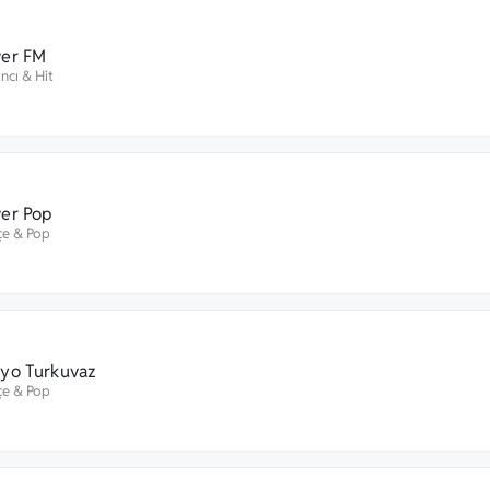
er FM
ncı
&
Hit
er Pop
çe
&
Pop
yo Turkuvaz
çe
&
Pop