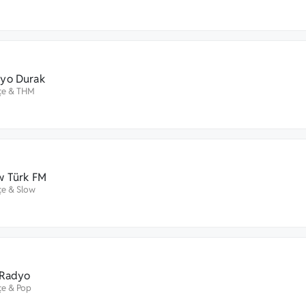
yo Durak
çe
&
THM
w Türk FM
çe
&
Slow
 Radyo
çe
&
Pop