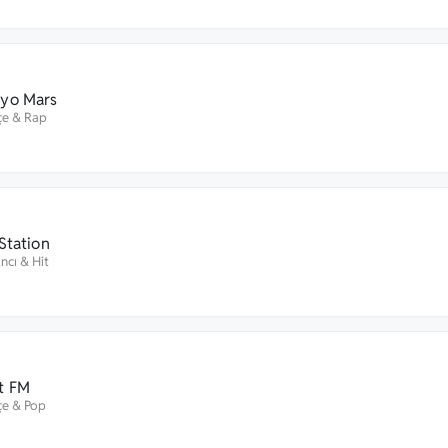
yo Mars
çe
&
Rap
 Station
ncı
&
Hit
t FM
çe
&
Pop