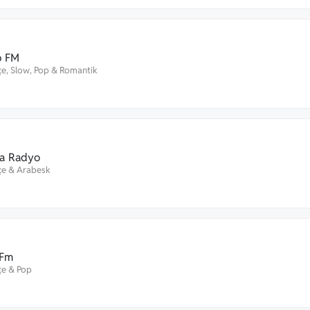
p FM
çe
,
Slow
,
Pop
&
Romantik
a Radyo
çe
&
Arabesk
 Fm
çe
&
Pop