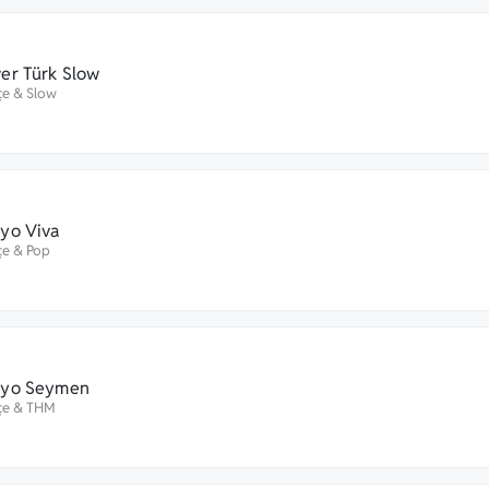
er Türk Slow
çe
&
Slow
yo Viva
çe
&
Pop
yo Seymen
çe
&
THM