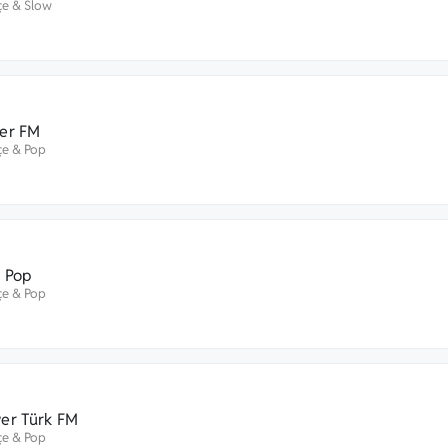
çe
&
Slow
er FM
çe
&
Pop
l Pop
çe
&
Pop
er Türk FM
çe
&
Pop