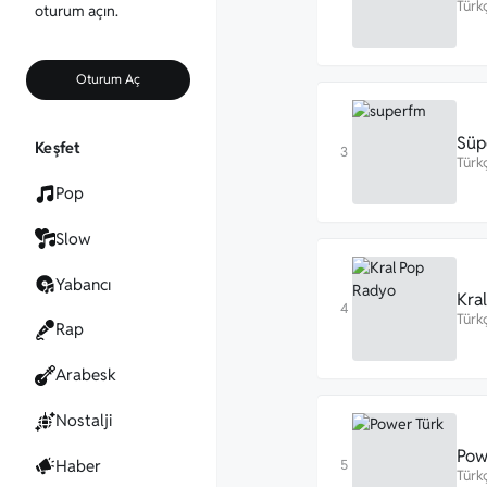
Türk
oturum açın.
Oturum Aç
Süp
Keşfet
Türk
Pop
Slow
Yabancı
Kra
Türk
Rap
Arabesk
Nostalji
Pow
Haber
Türk