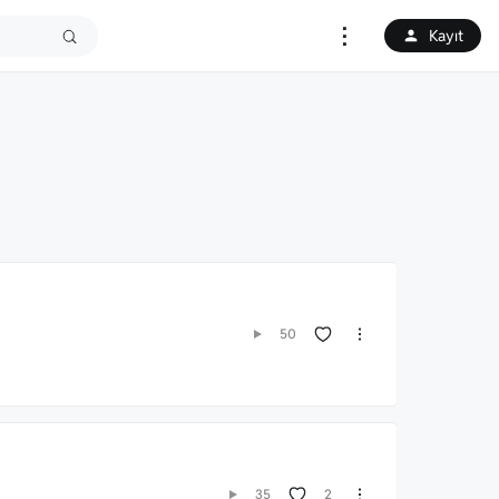
⋮
Kayıt
50
2
35