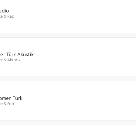
adio
çe
&
Rap
er Türk Akustik
çe
&
Akustik
omen Türk
çe
&
Pop