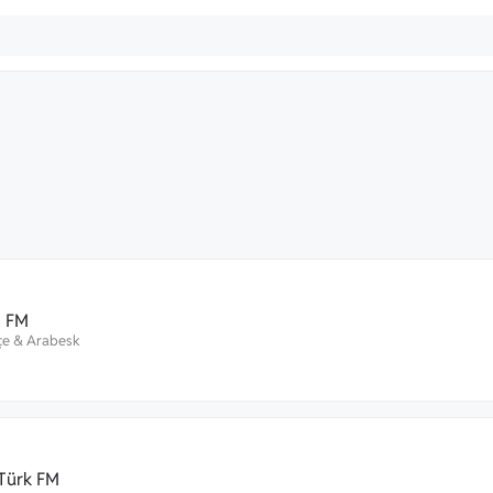
l FM
çe
&
Arabesk
Türk FM