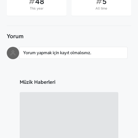
#
48
#
5
This year
All time
Yorum
Yorum yapmak için kayıt olmalısınız.
Müzik Haberleri