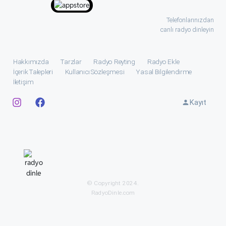
Telefonlarınızdan
canlı radyo dinleyin
Hakkımızda
Tarzlar
Radyo Reyting
Radyo Ekle
İçerik Talepleri
Kullanıcı Sözleşmesi
Yasal Bilgilendirme
İletişim
Kayıt
© Copyright 2024.
RadyoDinle.com