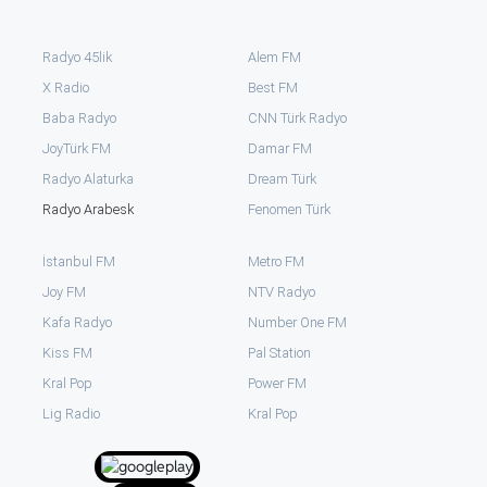
Radyo 45lik
Alem FM
X Radio
Best FM
Baba Radyo
CNN Türk Radyo
JoyTürk FM
Damar FM
Radyo Alaturka
Dream Türk
Radyo Arabesk
Fenomen Türk
İstanbul FM
Metro FM
Joy FM
NTV Radyo
Kafa Radyo
Number One FM
Kiss FM
Pal Station
Kral Pop
Power FM
⁠Lig Radio
Kral Pop