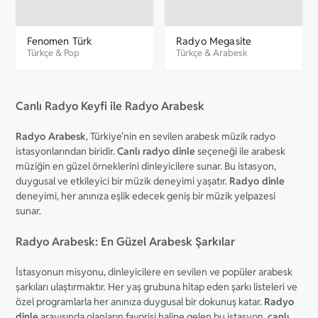
Fenomen Türk
Radyo Megasite
Türkçe
&
Pop
Türkçe
&
Arabesk
Canlı Radyo Keyfi ile Radyo Arabesk
Radyo Arabesk
, Türkiye’nin en sevilen arabesk müzik radyo
istasyonlarından biridir.
Canlı radyo dinle
seçeneği ile arabesk
müziğin en güzel örneklerini dinleyicilere sunar. Bu istasyon,
duygusal ve etkileyici bir müzik deneyimi yaşatır.
Radyo dinle
deneyimi, her anınıza eşlik edecek geniş bir müzik yelpazesi
sunar.
Radyo Arabesk: En Güzel Arabesk Şarkılar
İstasyonun misyonu, dinleyicilere en sevilen ve popüler arabesk
şarkıları ulaştırmaktır. Her yaş grubuna hitap eden şarkı listeleri ve
özel programlarla her anınıza duygusal bir dokunuş katar.
Radyo
dinle
arayışında olanların favorisi haline gelen bu istasyon,
canlı