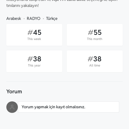
tınılarını yakalayın!
Arabesk
RADYO
Türkçe
#
45
#
55
This week
This month
#
38
#
38
This year
All time
Yorum
Yorum yapmak için kayıt olmalısınız.