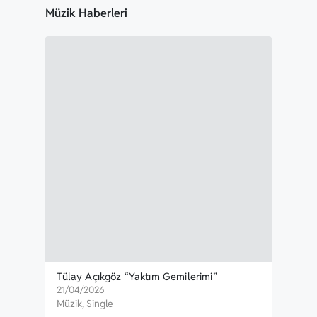
Müzik Haberleri
Tülay Açıkgöz “Yaktım Gemilerimi”
Kork
Yayınlandı
Öze
21/04/2026
30/0
Müzik
,
Single
Müzi