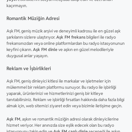
kaçırmayın.
Romantik Müziğin Adresi
Aşk FM, geniş müzik arşivi ve deneyimli kadrosu ile en güzel aşk
şarkılarını sizlere ulaştırıyor.
Aşk FM frekans
bilgileri ile radyo
frekansınızdan veya online platformlardan bu radyo istasyonunun
keyfini çıkarın.
Aşk FM dinle
ve aşkın en güzel melodileriyle
duygusal anlar yaşayın.
Reklam ve İşbirlikleri
Aşk FM, geniş dinleyici kitlesi ile markalar ve işletmeler için
mükemmel bir reklam platformu sunuyor. Bu radyo ile işbirliği
yaparak, ürünlerinizi ve hizmetlerinizi geniş bir kitleye
tanıtabilirsiniz. Reklam ve işbirliği fırsatları hakkında daha fazla bilgi
almak için, web sitemizi ziyaret edin veya bizimle iletişime geçin.
Aşk FM
, aşkın ve romantik müziğin adresi olarak dinleyicilerine
hizmet veriyor. Her anınızda size eşlik edecek olan bu radyo
istasyonunu takip edin ve
Aşk FM canlı dinle
seçeneği ile aşkın