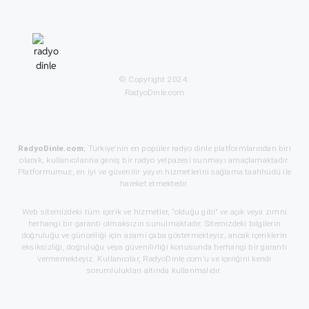
© Copyright 2024.
RadyoDinle.com
RadyoDinle.com
; Türkiye’nin en popüler radyo dinle platformlarından biri
olarak, kullanıcılarına geniş bir radyo yelpazesi sunmayı amaçlamaktadır.
Platformumuz, en iyi ve güvenilir yayın hizmetlerini sağlama taahhüdü ile
hareket etmektedir.
Web sitemizdeki tüm içerik ve hizmetler, “olduğu gibi” ve açık veya zımni
herhangi bir garanti olmaksızın sunulmaktadır. Sitemizdeki bilgilerin
doğruluğu ve güncelliği için azami çaba göstermekteyiz, ancak içeriklerin
eksiksizliği, doğruluğu veya güvenilirliği konusunda herhangi bir garanti
vermemekteyiz. Kullanıcılar, RadyoDinle.com’u ve içeriğini kendi
sorumlulukları altında kullanmalıdır.