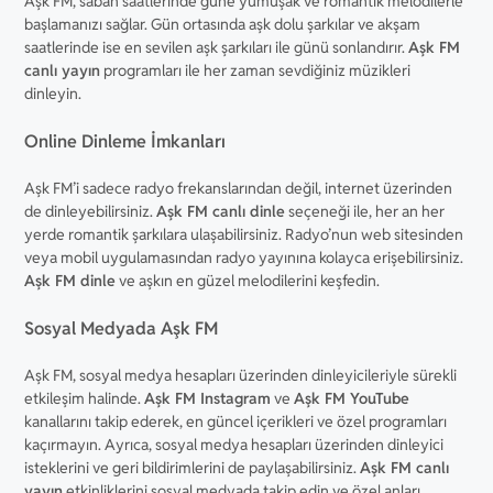
Aşk FM, sabah saatlerinde güne yumuşak ve romantik melodilerle
başlamanızı sağlar. Gün ortasında aşk dolu şarkılar ve akşam
saatlerinde ise en sevilen aşk şarkıları ile günü sonlandırır.
Aşk FM
canlı yayın
programları ile her zaman sevdiğiniz müzikleri
dinleyin.
Online Dinleme İmkanları
Aşk FM’i sadece radyo frekanslarından değil, internet üzerinden
de dinleyebilirsiniz.
Aşk FM canlı dinle
seçeneği ile, her an her
yerde romantik şarkılara ulaşabilirsiniz. Radyo’nun web sitesinden
veya mobil uygulamasından radyo yayınına kolayca erişebilirsiniz.
Aşk FM dinle
ve aşkın en güzel melodilerini keşfedin.
Sosyal Medyada Aşk FM
Aşk FM, sosyal medya hesapları üzerinden dinleyicileriyle sürekli
etkileşim halinde.
Aşk FM Instagram
ve
Aşk FM YouTube
kanallarını takip ederek, en güncel içerikleri ve özel programları
kaçırmayın. Ayrıca, sosyal medya hesapları üzerinden dinleyici
isteklerini ve geri bildirimlerini de paylaşabilirsiniz.
Aşk FM canlı
yayın
etkinliklerini sosyal medyada takip edin ve özel anları