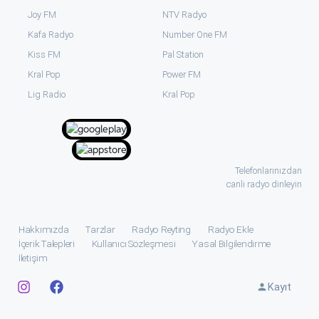
Joy FM
NTV Radyo
Kafa Radyo
Number One FM
Kiss FM
Pal Station
Kral Pop
Power FM
⁠Lig Radio
Kral Pop
Telefonlarınızdan
canlı radyo dinleyin
Hakkımızda
Tarzlar
Radyo Reyting
Radyo Ekle
İçerik Talepleri
Kullanıcı Sözleşmesi
Yasal Bilgilendirme
İletişim
Kayıt