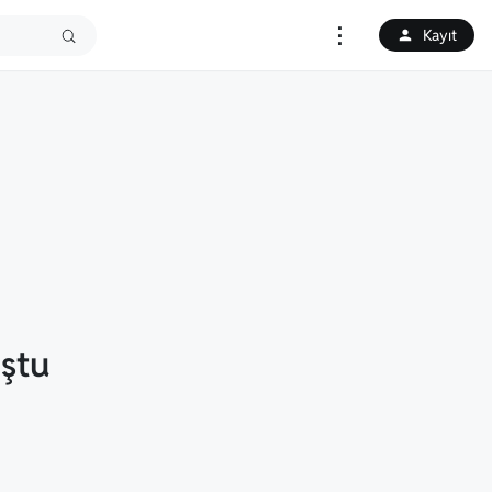
⋮
Kayıt
uştu