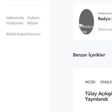
Published b
Hakkımızda
Kullanıcı
Radyo 
Sözleşmesi
İletişim
Tarzını s
©
2024 RadyoDinle.com
Benzer İçerikler
MÜZIK
SINGLE
Tülay Açıkg
Yayınlandı