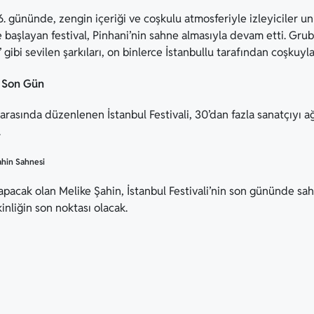
 16. gününde, zengin içeriği ve coşkulu atmosferiyle izleyiciler 
e başlayan festival, Pinhani’nin sahne almasıyla devam etti. Grubu
ibi sevilen şarkıları, on binlerce İstanbullu tarafından coşkuyla
e Son Gün
 arasında düzenlenen İstanbul Festivali, 30’dan fazla sanatçıyı a
.
ahin Sahnesi
yapacak olan Melike Şahin, İstanbul Festivali’nin son gününde sa
inliğin son noktası olacak.