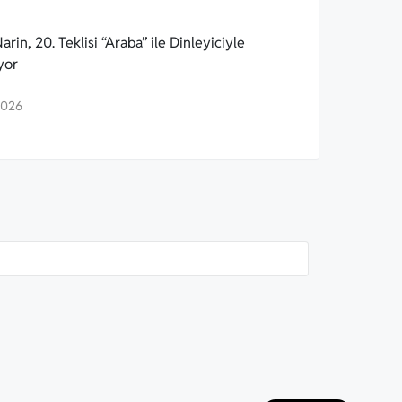
arin, 20. Teklisi “Araba” ile Dinleyiciyle
yor
2026