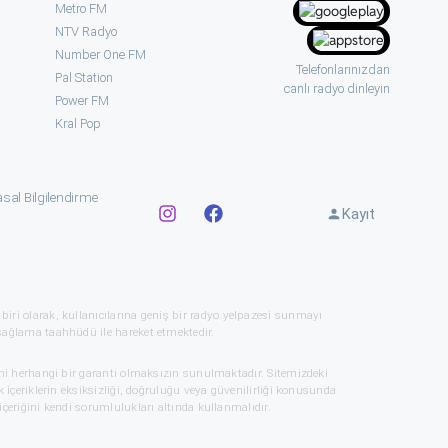
Metro FM
NTV Radyo
Number One FM
Telefonlarınızdan
Pal Station
canlı radyo dinleyin
Power FM
Kral Pop
sal Bilgilendirme
Kayıt
 biri olarak, kullanıcılarına geniş bir radyo yelpazesi sunmayı
sağlama taahhüdü ile hareket etmektedir.
mni herhangi bir garanti olmaksızın sunulmaktadır. Sitemizdeki
 içeriklerin eksiksizliği, doğruluğu veya güvenilirliği konusunda
çeriğini kendi sorumlulukları altında kullanmalıdır.