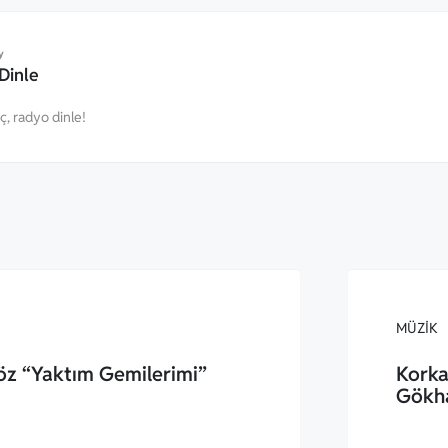
y
Dinle
eç, radyo dinle!
MÜZIK
öz “Yaktım Gemilerimi”
Korka
Gökh