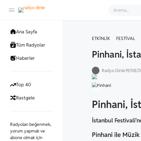
Ana Sayfa
ETKINLIK
FESTIVAL
Tüm Radyolar
Pinhani, İst
Haberler
Radyo Dinle
19/08/
Top 40
Rastgele
Pinhani, İs
İstanbul Festivali’
Radyoları beğenmek,
yorum yapmak ve
Pinhani ile Müzik
abone olmak için