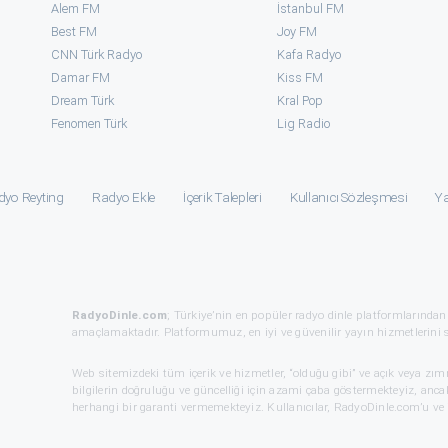
Alem FM
İstanbul FM
Best FM
Joy FM
CNN Türk Radyo
Kafa Radyo
Damar FM
Kiss FM
Dream Türk
Kral Pop
Fenomen Türk
⁠Lig Radio
dyo Reyting
Radyo Ekle
İçerik Talepleri
Kullanıcı Sözleşmesi
Ya
RadyoDinle.com
; Türkiye’nin en popüler radyo dinle platformlarından
amaçlamaktadır. Platformumuz, en iyi ve güvenilir yayın hizmetlerini 
Web sitemizdeki tüm içerik ve hizmetler, “olduğu gibi” ve açık veya zı
bilgilerin doğruluğu ve güncelliği için azami çaba göstermekteyiz, ancak
herhangi bir garanti vermemekteyiz. Kullanıcılar, RadyoDinle.com’u ve i