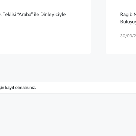
 Teklisi “Araba” ile Dinleyiciyle
Ragıb N
Buluşu
30/03/
n kayıt olmalısınız.