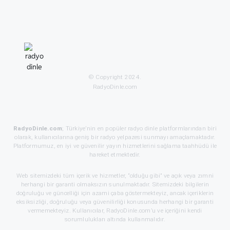
© Copyright 2024.
RadyoDinle.com
RadyoDinle.com
; Türkiye’nin en popüler radyo dinle platformlarından biri
olarak, kullanıcılarına geniş bir radyo yelpazesi sunmayı amaçlamaktadır.
Platformumuz, en iyi ve güvenilir yayın hizmetlerini sağlama taahhüdü ile
hareket etmektedir.
Web sitemizdeki tüm içerik ve hizmetler, “olduğu gibi” ve açık veya zımni
herhangi bir garanti olmaksızın sunulmaktadır. Sitemizdeki bilgilerin
doğruluğu ve güncelliği için azami çaba göstermekteyiz, ancak içeriklerin
eksiksizliği, doğruluğu veya güvenilirliği konusunda herhangi bir garanti
vermemekteyiz. Kullanıcılar, RadyoDinle.com’u ve içeriğini kendi
sorumlulukları altında kullanmalıdır.