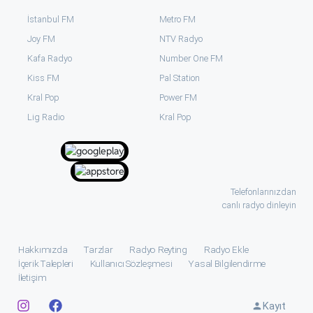
İstanbul FM
Metro FM
Joy FM
NTV Radyo
Kafa Radyo
Number One FM
Kiss FM
Pal Station
Kral Pop
Power FM
⁠Lig Radio
Kral Pop
Telefonlarınızdan
canlı radyo dinleyin
Hakkımızda
Tarzlar
Radyo Reyting
Radyo Ekle
İçerik Talepleri
Kullanıcı Sözleşmesi
Yasal Bilgilendirme
İletişim
Kayıt