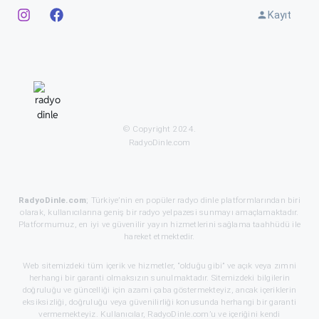
Kayıt
© Copyright 2024.
RadyoDinle.com
RadyoDinle.com
; Türkiye’nin en popüler radyo dinle platformlarından biri
olarak, kullanıcılarına geniş bir radyo yelpazesi sunmayı amaçlamaktadır.
Platformumuz, en iyi ve güvenilir yayın hizmetlerini sağlama taahhüdü ile
hareket etmektedir.
Web sitemizdeki tüm içerik ve hizmetler, “olduğu gibi” ve açık veya zımni
herhangi bir garanti olmaksızın sunulmaktadır. Sitemizdeki bilgilerin
doğruluğu ve güncelliği için azami çaba göstermekteyiz, ancak içeriklerin
eksiksizliği, doğruluğu veya güvenilirliği konusunda herhangi bir garanti
vermemekteyiz. Kullanıcılar, RadyoDinle.com’u ve içeriğini kendi