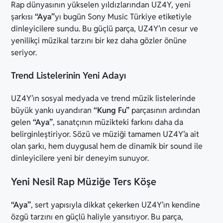
Rap dünyasının yükselen yıldızlarından UZ4Y, yeni
şarkısı
“Aya”
yı bugün Sony Music Türkiye etiketiyle
dinleyicilere sundu. Bu güçlü parça, UZ4Y’ın cesur ve
yenilikçi müzikal tarzını bir kez daha gözler önüne
seriyor.
Trend Listelerinin Yeni Adayı
UZ4Y’ın sosyal medyada ve trend müzik listelerinde
büyük yankı uyandıran
“Kung Fu”
parçasının ardından
gelen
“Aya”
, sanatçının müzikteki farkını daha da
belirginleştiriyor. Sözü ve müziği tamamen UZ4Y’a ait
olan şarkı, hem duygusal hem de dinamik bir sound ile
dinleyicilere yeni bir deneyim sunuyor.
Yeni Nesil Rap Müziğe Ters Köşe
“Aya”
, sert yapısıyla dikkat çekerken UZ4Y’ın kendine
özgü tarzını en güçlü haliyle yansıtıyor. Bu parça,