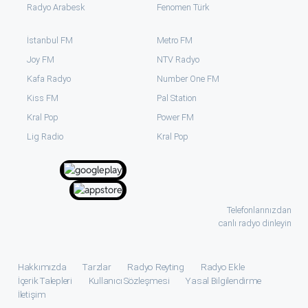
Radyo Arabesk
Fenomen Türk
İstanbul FM
Metro FM
Joy FM
NTV Radyo
Kafa Radyo
Number One FM
Kiss FM
Pal Station
Kral Pop
Power FM
⁠Lig Radio
Kral Pop
Telefonlarınızdan
canlı radyo dinleyin
Hakkımızda
Tarzlar
Radyo Reyting
Radyo Ekle
İçerik Talepleri
Kullanıcı Sözleşmesi
Yasal Bilgilendirme
İletişim