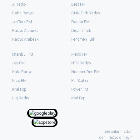
X Radio
Best FM
Baba Radyo
CNN Türk Radyo
JoyTürk FM
Damar FM
Radyo Alaturka
Dream Türk
Radyo Arabesk
Fenomen Türk
İstanbul FM
Metro FM
Joy FM
NTV Radyo
Kafa Radyo
Number One FM
Kiss FM
Pal Station
Kral Pop
Power FM
⁠Lig Radio
Kral Pop
Telefonlarınızdan
canlı radyo dinleyin