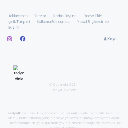
Hakkımızda
Tarzlar
Radyo Reyting
Radyo Ekle
İçerik Talepleri
Kullanıcı Sözleşmesi
Yasal Bilgilendirme
İletişim
Kayıt
© Copyright 2024.
RadyoDinle.com
RadyoDinle.com
; Türkiye’nin en popüler radyo dinle platformlarından biri
olarak, kullanıcılarına geniş bir radyo yelpazesi sunmayı amaçlamaktadır.
Platformumuz, en iyi ve güvenilir yayın hizmetlerini sağlama taahhüdü ile
hareket etmektedir.