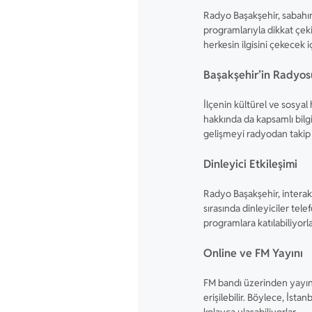
Radyo Başakşehir, sabahı
programlarıyla dikkat çek
herkesin ilgisini çekecek i
Başakşehir’in Radyos
İlçenin kültürel ve sosyal 
hakkında da kapsamlı bilgi
gelişmeyi radyodan takip 
Dinleyici Etkileşimi
Radyo Başakşehir, interakti
sırasında dinleyiciler te
programlara katılabiliyorla
Online ve FM Yayını
FM bandı üzerinden yayın
erişilebilir. Böylece, İsta
kolayca ulaşabiliyorlar.