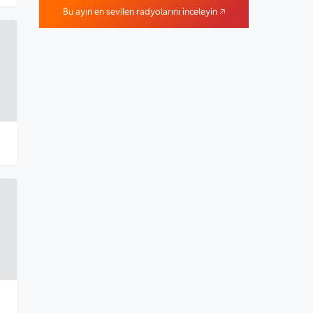
Bu ayın en sevilen radyolarını inceleyin 🡥