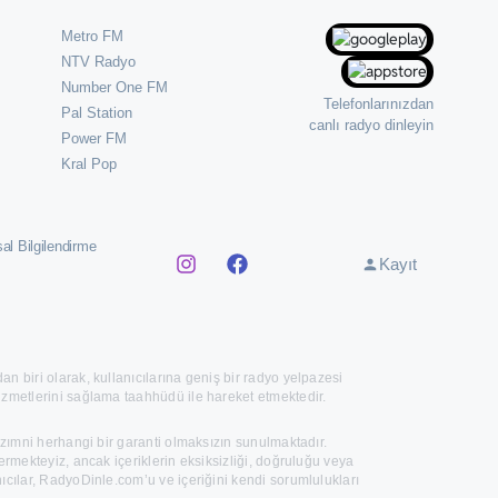
Metro FM
NTV Radyo
Number One FM
Telefonlarınızdan
Pal Station
canlı radyo dinleyin
Power FM
Kral Pop
al Bilgilendirme
Kayıt
an biri olarak, kullanıcılarına geniş bir radyo yelpazesi
izmetlerini sağlama taahhüdü ile hareket etmektedir.
 zımni herhangi bir garanti olmaksızın sunulmaktadır.
ermekteyiz, ancak içeriklerin eksiksizliği, doğruluğu veya
ıcılar, RadyoDinle.com’u ve içeriğini kendi sorumlulukları