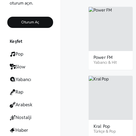
oturum açın.
Oturum Aç
Keşfet
Pop
Power FM
Yabancı
&
Hit
Slow
Yabancı
Rap
Arabesk
Nostalji
Kral Pop
Haber
Türkçe
&
Pop