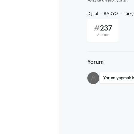
Dijital
RADYO
Türkç
#
237
All time
Yorum
Yorum yapmak içi