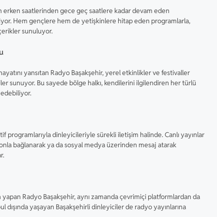
n erken saatlerinden gece geç saatlere kadar devam eden
iyor. Hem gençlere hem de yetişkinlere hitap eden programlarla,
çerikler sunuluyor.
u
hayatını yansıtan Radyo Başakşehir, yerel etkinlikler ve festivaller
ler sunuyor. Bu sayede bölge halkı, kendilerini ilgilendiren her türlü
edebiliyor.
f programlarıyla dinleyicileriyle sürekli iletişim halinde. Canlı yayınlar
lefonla bağlanarak ya da sosyal medya üzerinden mesaj atarak
r.
 yapan Radyo Başakşehir, aynı zamanda çevrimiçi platformlardan da
nbul dışında yaşayan Başakşehirli dinleyiciler de radyo yayınlarına