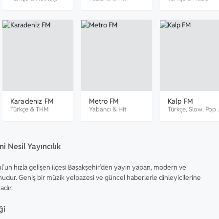
Karadeniz FM
Metro FM
Kalp FM
Türkçe
&
THM
Yabancı
&
Hit
Türkçe
,
Slow
,
Pop
Romantik
i Nesil Yayıncılık
l’un hızla gelişen ilçesi Başakşehir’den yayın yapan, modern ve
nudur. Geniş bir müzik yelpazesi ve güncel haberlerle dinleyicilerine
adır.
ği