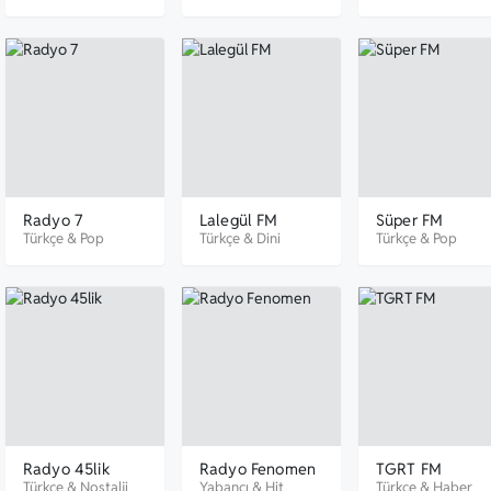
Radyo 7
Lalegül FM
Süper FM
Türkçe
&
Pop
Türkçe
&
Dini
Türkçe
&
Pop
Radyo 45lik
Radyo Fenomen
TGRT FM
Türkçe
&
Nostalji
Yabancı
&
Hit
Türkçe
&
Haber