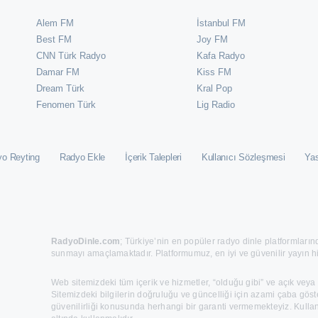
Alem FM
İstanbul FM
Best FM
Joy FM
CNN Türk Radyo
Kafa Radyo
Damar FM
Kiss FM
Dream Türk
Kral Pop
Fenomen Türk
⁠Lig Radio
o Reyting
Radyo Ekle
İçerik Talepleri
Kullanıcı Sözleşmesi
Yas
RadyoDinle.com
; Türkiye’nin en popüler radyo dinle platformlarınd
sunmayı amaçlamaktadır. Platformumuz, en iyi ve güvenilir yayın h
Web sitemizdeki tüm içerik ve hizmetler, “olduğu gibi” ve açık veya
Sitemizdeki bilgilerin doğruluğu ve güncelliği için azami çaba göst
güvenilirliği konusunda herhangi bir garanti vermemekteyiz. Kullan