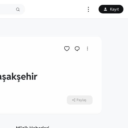
⋮
Kayıt
şakşehir
Paylaş