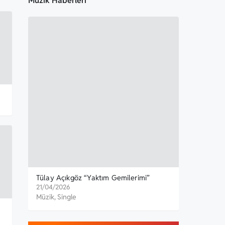
Müzik Haberleri
Tülay Açıkgöz “Yaktım Gemilerimi”
Korkak Y
Yayınlandı
Özen
21/04/2026
30/03/20
Müzik
,
Single
Müzik
,
Si