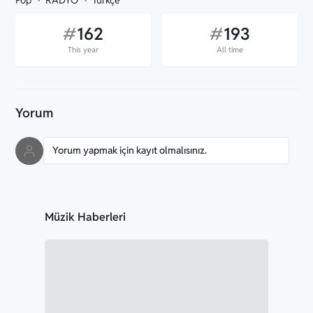
Pop
RADYO
Türkçe
#
162
#
193
This year
All time
Yorum
Yorum yapmak için kayıt olmalısınız.
Müzik Haberleri