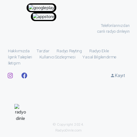
Telefonlarınızdan
canlı radyo dinleyin
Hakkımızda
Tarzlar
Radyo Reyting
Radyo Ekle
İçerik Talepleri
Kullanıcı Sözleşmesi
Yasal Bilgilendirme
İletişim
Kayıt
© Copyright 2024.
RadyoDinle.com