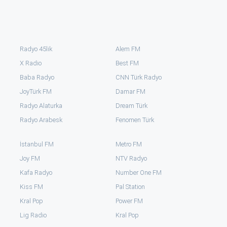
Radyo 45lik
Alem FM
X Radio
Best FM
Baba Radyo
CNN Türk Radyo
JoyTürk FM
Damar FM
Radyo Alaturka
Dream Türk
Radyo Arabesk
Fenomen Türk
İstanbul FM
Metro FM
Joy FM
NTV Radyo
Kafa Radyo
Number One FM
Kiss FM
Pal Station
Kral Pop
Power FM
⁠Lig Radio
Kral Pop