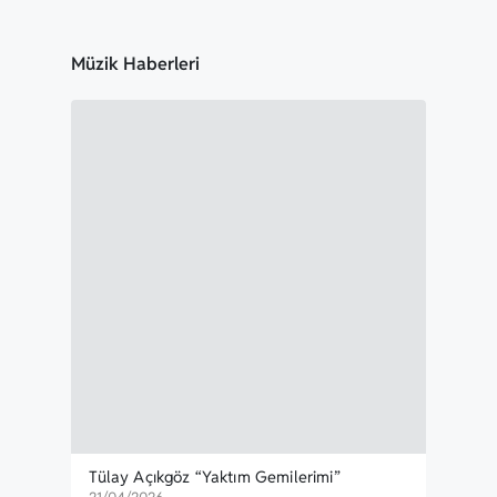
Müzik Haberleri
Tülay Açıkgöz “Yaktım Gemilerimi”
Kork
Yayınlandı
Öze