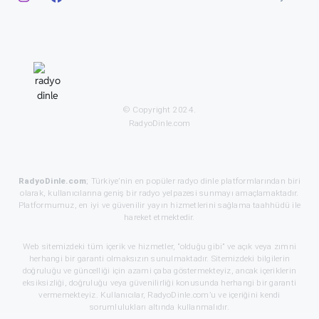
© Copyright 2024.
RadyoDinle.com
RadyoDinle.com
; Türkiye’nin en popüler radyo dinle platformlarından biri
olarak, kullanıcılarına geniş bir radyo yelpazesi sunmayı amaçlamaktadır.
Platformumuz, en iyi ve güvenilir yayın hizmetlerini sağlama taahhüdü ile
hareket etmektedir.
Web sitemizdeki tüm içerik ve hizmetler, “olduğu gibi” ve açık veya zımni
herhangi bir garanti olmaksızın sunulmaktadır. Sitemizdeki bilgilerin
doğruluğu ve güncelliği için azami çaba göstermekteyiz, ancak içeriklerin
eksiksizliği, doğruluğu veya güvenilirliği konusunda herhangi bir garanti
vermemekteyiz. Kullanıcılar, RadyoDinle.com’u ve içeriğini kendi
sorumlulukları altında kullanmalıdır.