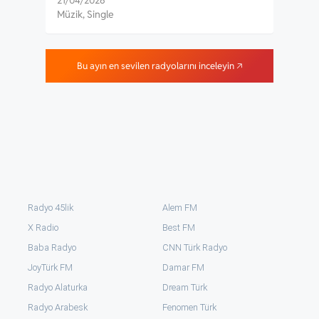
21/04/2026
30/0
Müzik
,
Single
Müzi
Bu ayın en sevilen radyolarını inceleyin 🡥
Radyo 45lik
Alem FM
X Radio
Best FM
Baba Radyo
CNN Türk Radyo
JoyTürk FM
Damar FM
Radyo Alaturka
Dream Türk
Radyo Arabesk
Fenomen Türk