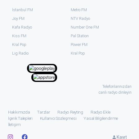
İstanbul FM
Metro FM
Joy FM
NTV Radyo
Kafa Radyo
Number One FM
Kiss FM
Pal Station
Kral Pop
Power FM
⁠Lig Radio
Kral Pop
Telefonlarınızdan
canlı radyo dinleyin
Hakkımızda
Tarzlar
Radyo Reyting
Radyo Ekle
İçerik Talepleri
Kullanıcı Sözleşmesi
Yasal Bilgilendirme
İletişim
Kayıt