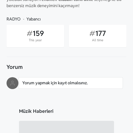
benzersiz müzik deneyimini kaçırmayın!
RADYO
Yabancı
#
159
#
177
This year
All time
Yorum
Yorum yapmak için kayıt olmalısınız.
Müzik Haberleri