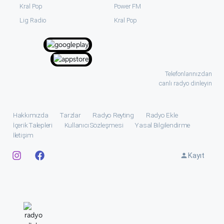
Kral Pop
Power FM
⁠Lig Radio
Kral Pop
Telefonlarınızdan
canlı radyo dinleyin
Hakkımızda
Tarzlar
Radyo Reyting
Radyo Ekle
İçerik Talepleri
Kullanıcı Sözleşmesi
Yasal Bilgilendirme
İletişim
Kayıt