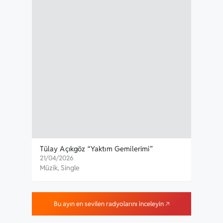
Tülay Açıkgöz “Yaktım Gemilerimi”
Kork
Yayınlandı
Öze
21/04/2026
30/0
Müzik
,
Single
Müzi
Bu ayın en sevilen radyolarını inceleyin 🡥