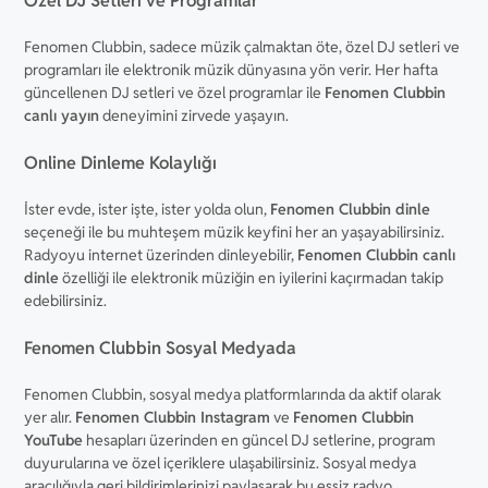
Özel DJ Setleri ve Programlar
Fenomen Clubbin, sadece müzik çalmaktan öte, özel DJ setleri ve
programları ile elektronik müzik dünyasına yön verir. Her hafta
güncellenen DJ setleri ve özel programlar ile
Fenomen Clubbin
canlı yayın
deneyimini zirvede yaşayın.
Online Dinleme Kolaylığı
İster evde, ister işte, ister yolda olun,
Fenomen Clubbin dinle
seçeneği ile bu muhteşem müzik keyfini her an yaşayabilirsiniz.
Radyoyu internet üzerinden dinleyebilir,
Fenomen Clubbin canlı
dinle
özelliği ile elektronik müziğin en iyilerini kaçırmadan takip
edebilirsiniz.
Fenomen Clubbin Sosyal Medyada
Fenomen Clubbin, sosyal medya platformlarında da aktif olarak
yer alır.
Fenomen Clubbin Instagram
ve
Fenomen Clubbin
YouTube
hesapları üzerinden en güncel DJ setlerine, program
duyurularına ve özel içeriklere ulaşabilirsiniz. Sosyal medya
aracılığıyla geri bildirimlerinizi paylaşarak bu eşsiz radyo