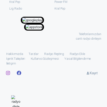
Kral Pop
Power FM
⁠Lig Radio
Kral Pop
Telefonlarınızdan
canlı radyo dinleyin
Hakkımızda
Tarzlar
Radyo Reyting
Radyo Ekle
İçerik Talepleri
Kullanıcı Sözleşmesi
Yasal Bilgilendirme
İletişim
Kayıt