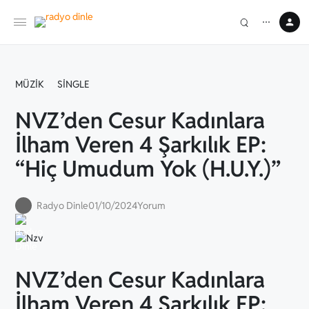
⋯
MÜZIK
SINGLE
NVZ’den Cesur Kadınlara
İlham Veren 4 Şarkılık EP:
“Hiç Umudum Yok (H.U.Y.)”
Radyo Dinle
01/10/2024
Yorum
NVZ’den Cesur Kadınlara
İlham Veren 4 Şarkılık EP: