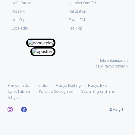
Kafa Radyo
Number One FM
Kiss FM
Pal Station
Kral Pop
Power FM
⁠Lig Radio
Kral Pop
Telefonlarınızdan
canlı radyo dinleyin
Hakkımızda
Tarzlar
Radyo Reyting
Radyo Ekle
İçerik Talepleri
Kullanıcı Sözleşmesi
Yasal Bilgilendirme
İletişim
Kayıt