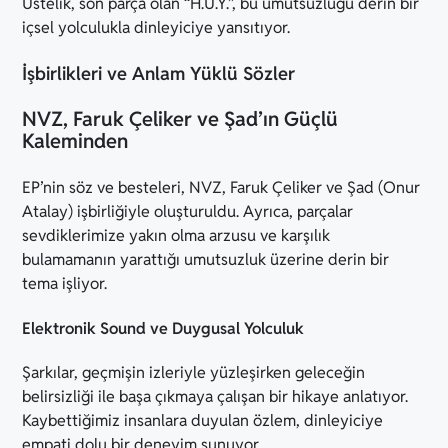
Üstelik, son parça olan “H.U.Y.”, bu umutsuzluğu derin bir
içsel yolculukla dinleyiciye yansıtıyor.
İşbirlikleri ve Anlam Yüklü Sözler
NVZ, Faruk Çeliker ve Şad’ın Güçlü
Kaleminden
EP’nin söz ve besteleri, NVZ, Faruk Çeliker ve Şad (Onur
Atalay) işbirliğiyle oluşturuldu. Ayrıca, parçalar
sevdiklerimize yakın olma arzusu ve karşılık
bulamamanın yarattığı umutsuzluk üzerine derin bir
tema işliyor.
Elektronik Sound ve Duygusal Yolculuk
Şarkılar, geçmişin izleriyle yüzleşirken geleceğin
belirsizliği ile başa çıkmaya çalışan bir hikaye anlatıyor.
Kaybettiğimiz insanlara duyulan özlem, dinleyiciye
empati dolu bir deneyim sunuyor.