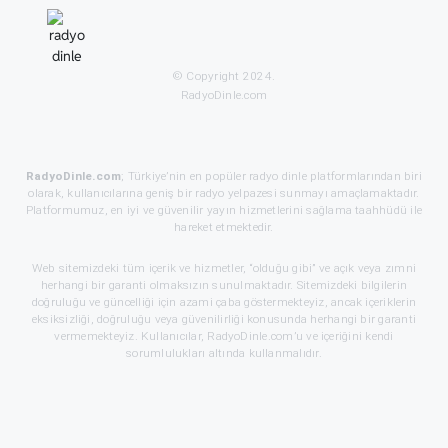
© Copyright 2024.
RadyoDinle.com
RadyoDinle.com
; Türkiye’nin en popüler radyo dinle platformlarından biri
olarak, kullanıcılarına geniş bir radyo yelpazesi sunmayı amaçlamaktadır.
Platformumuz, en iyi ve güvenilir yayın hizmetlerini sağlama taahhüdü ile
hareket etmektedir.
Web sitemizdeki tüm içerik ve hizmetler, “olduğu gibi” ve açık veya zımni
herhangi bir garanti olmaksızın sunulmaktadır. Sitemizdeki bilgilerin
doğruluğu ve güncelliği için azami çaba göstermekteyiz, ancak içeriklerin
eksiksizliği, doğruluğu veya güvenilirliği konusunda herhangi bir garanti
vermemekteyiz. Kullanıcılar, RadyoDinle.com’u ve içeriğini kendi
sorumlulukları altında kullanmalıdır.