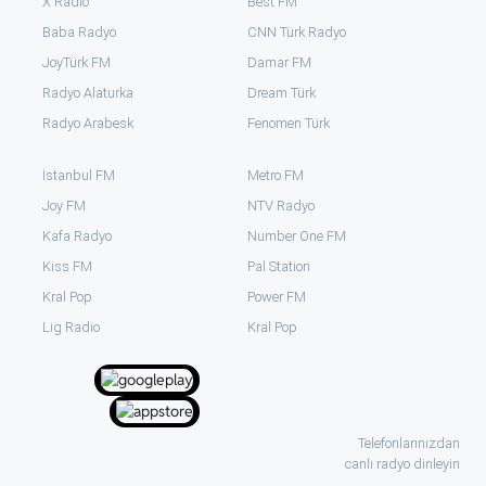
X Radio
Best FM
Baba Radyo
CNN Türk Radyo
JoyTürk FM
Damar FM
Radyo Alaturka
Dream Türk
Radyo Arabesk
Fenomen Türk
İstanbul FM
Metro FM
Joy FM
NTV Radyo
Kafa Radyo
Number One FM
Kiss FM
Pal Station
Kral Pop
Power FM
⁠Lig Radio
Kral Pop
Telefonlarınızdan
canlı radyo dinleyin