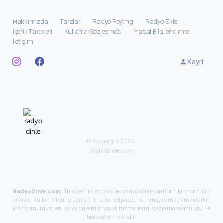
Hakkımızda
Tarzlar
Radyo Reyting
Radyo Ekle
İçerik Talepleri
Kullanıcı Sözleşmesi
Yasal Bilgilendirme
İletişim
Kayıt
© Copyright 2024.
RadyoDinle.com
RadyoDinle.com
; Türkiye’nin en popüler radyo dinle platformlarından biri
olarak, kullanıcılarına geniş bir radyo yelpazesi sunmayı amaçlamaktadır.
Platformumuz, en iyi ve güvenilir yayın hizmetlerini sağlama taahhüdü ile
hareket etmektedir.