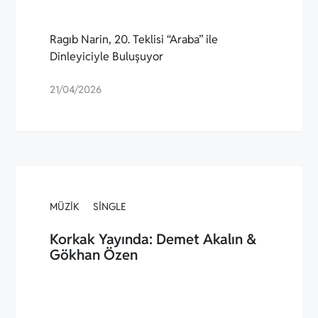
Ragıb Narin, 20. Teklisi “Araba” ile
Dinleyiciyle Buluşuyor
21/04/2026
MÜZIK
SINGLE
Korkak Yayında: Demet Akalın &
Gökhan Özen