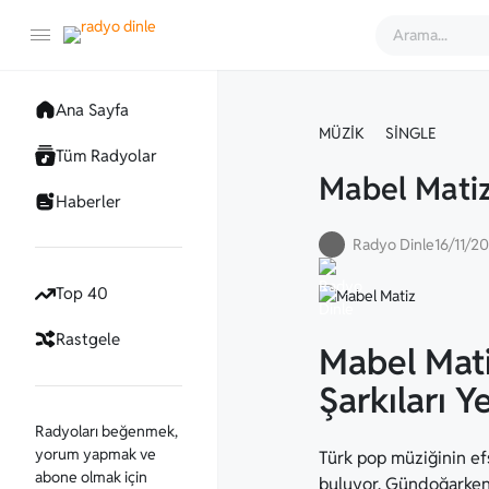
Ana Sayfa
MÜZIK
SINGLE
Tüm Radyolar
Mabel Matiz
Haberler
Radyo Dinle
16/11/2
Top 40
Rastgele
Mabel Mat
Şarkıları Y
Radyoları beğenmek,
yorum yapmak ve
Türk pop müziğinin e
abone olmak için
buluyor. Gündoğarken’i