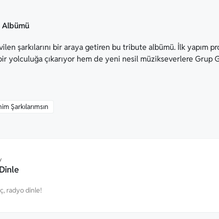
e Albümü
len şarkılarını bir araya getiren bu tribute albümü. İlk yapım 
 bir yolculuğa çıkarıyor hem de yeni nesil müzikseverlere Grup 
im Şarkılarımsın
y
Dinle
eç, radyo dinle!