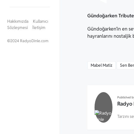
Gündoğarken Tribut
Hakkımızda
Kullanıcı
Sözleşmesi
İletişim
Gündoğarken’in en sevi
hayranlarını nostaljik
©
2024 RadyoDinle.com
Mabel Matiz
Sen Ben
Published b
Radyo 
Tarzını s