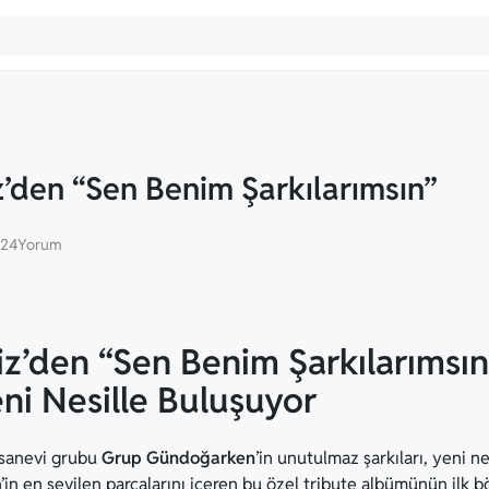
’den “Sen Benim Şarkılarımsın”
024
Yorum
iz’den “Sen Benim Şarkılarıms
eni Nesille Buluşuyor
fsanevi grubu
Grup Gündoğarken
’in unutulmaz şarkıları, yeni 
n en sevilen parçalarını içeren bu özel tribute albümünün ilk b