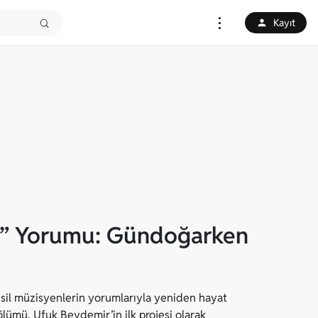
⋮
Kayıt
ın” Yorumu: Gündoğarken
nesil müzisyenlerin yorumlarıyla yeniden hayat
ölümü, Ufuk Beydemir’in ilk projesi olarak