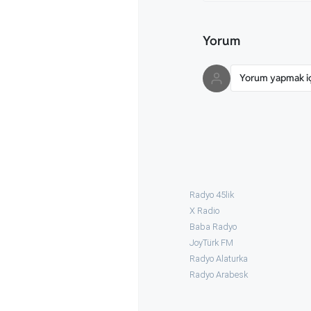
Yorum
Yorum yapmak içi
Radyo 45lik
X Radio
Baba Radyo
JoyTürk FM
Radyo Alaturka
Radyo Arabesk