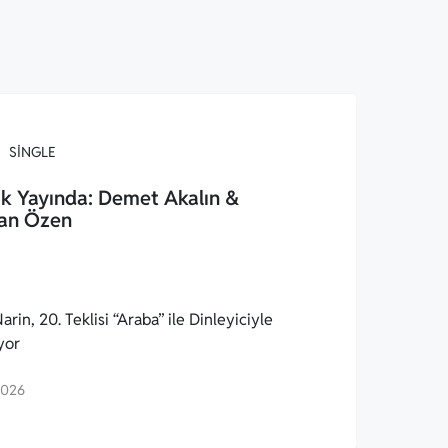
SINGLE
k Yayında: Demet Akalın &
an Özen
arin, 20. Teklisi “Araba” ile Dinleyiciyle
yor
2026