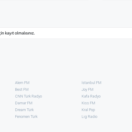
n kayıt olmalısınız.
Alem FM
İstanbul FM
Best FM
Joy FM
CNN Türk Radyo
Kafa Radyo
Damar FM
Kiss FM
Dream Türk
Kral Pop
Fenomen Türk
⁠Lig Radio