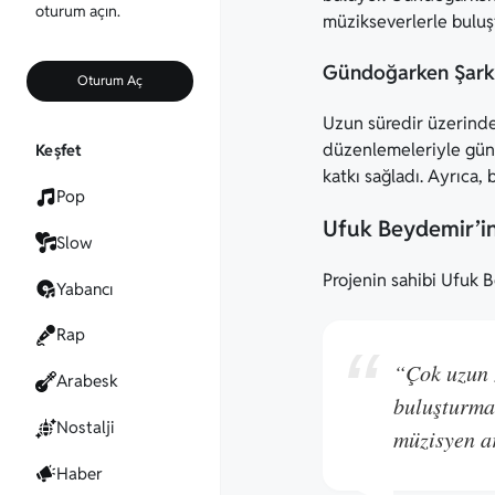
oturum açın.
müzikseverlerle buluş
Gündoğarken Şarkı
Oturum Aç
Uzun süredir üzerinde
düzenlemeleriyle gün
Keşfet
katkı sağladı. Ayrıca,
Pop
Ufuk Beydemir’in
Slow
Projenin sahibi Ufuk 
Yabancı
Rap
“Çok uzun z
Arabesk
buluşturmak
Nostalji
müzisyen a
Haber