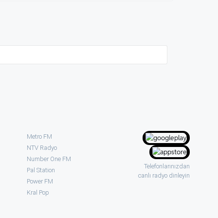
Metro FM
NTV Radyo
Number One FM
Telefonlarınızdan
Pal Station
canlı radyo dinleyin
Power FM
Kral Pop