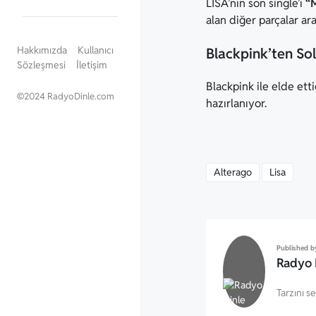
LISA’nın son single’ı
“M
alan diğer parçalar a
Hakkımızda
Kullanıcı
Blackpink’ten So
Sözleşmesi
İletişim
Blackpink ile elde ett
©
2024 RadyoDinle.com
hazırlanıyor.
Alterago
Lisa
Published b
Radyo 
Tarzını s