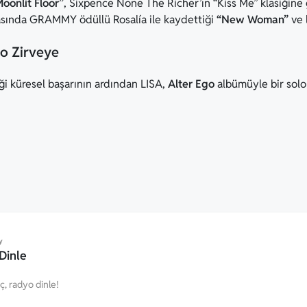
oonlit Floor”
, Sixpence None The Richer’ın “Kiss Me” klasiğine
rasında GRAMMY ödüllü Rosalía ile kaydettiği
“New Woman”
ve 
lo Zirveye
iği küresel başarının ardından LISA,
Alter Ego
albümüyle bir solo
y
Dinle
eç, radyo dinle!