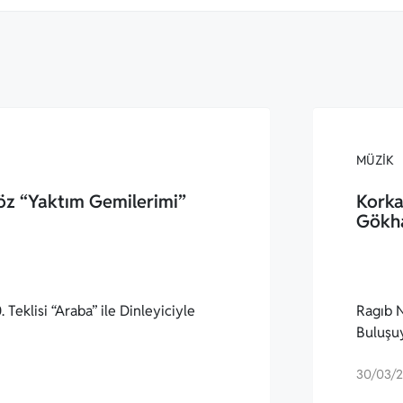
MÜZIK
öz “Yaktım Gemilerimi”
Korka
Gökh
 Teklisi “Araba” ile Dinleyiciyle
Ragıb N
Buluşu
30/03/