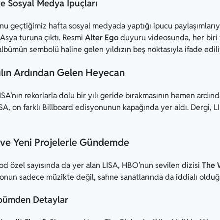
 Sosyal Medya İpuçları
 geçtiğimiz hafta sosyal medyada yaptığı ipucu paylaşımlarıyla 
 Asya turuna çıktı. Resmi
Alter Ego
duyuru videosunda, her biri fa
 albümün sembolü haline gelen yıldızın beş noktasıyla ifade edili
Yılın Ardından Gelen Heyecan
A’nın rekorlarla dolu bir yılı geride bırakmasının hemen ardından
SA, on farklı Billboard edisyonunun kapağında yer aldı. Dergi, LI
ve Yeni Projelerle Gündemde
od özel sayısında da yer alan LISA, HBO’nun sevilen dizisi
The 
, onun sadece müzikte değil, sahne sanatlarında da iddialı olduğ
Albümden Detaylar