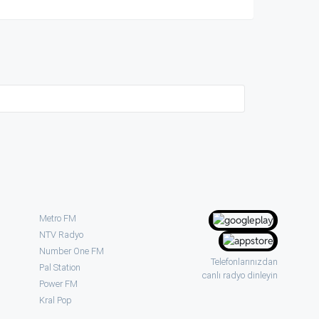
Metro FM
NTV Radyo
Number One FM
Telefonlarınızdan
Pal Station
canlı radyo dinleyin
Power FM
Kral Pop