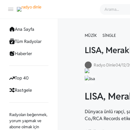
Ana Sayfa
MÜZIK
SINGLE
Tüm Radyolar
LISA, Merak
Haberler
Radyo Dinle
04/12/
Top 40
Rastgele
LISA, Mera
Dünyaca ünlü rapçi, şa
Radyoları beğenmek,
Co./RCA Records etike
yorum yapmak ve
abone olmak için