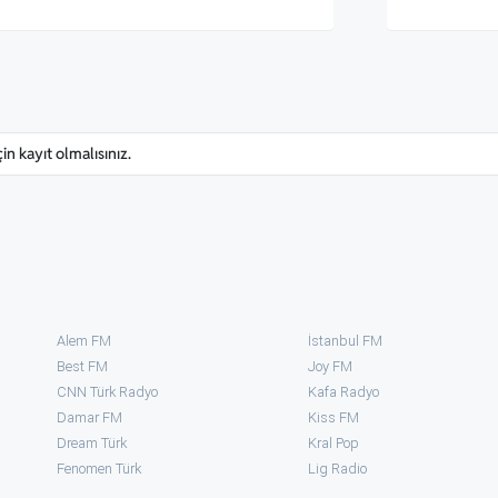
n kayıt olmalısınız.
Alem FM
İstanbul FM
Best FM
Joy FM
CNN Türk Radyo
Kafa Radyo
Damar FM
Kiss FM
Dream Türk
Kral Pop
Fenomen Türk
⁠Lig Radio