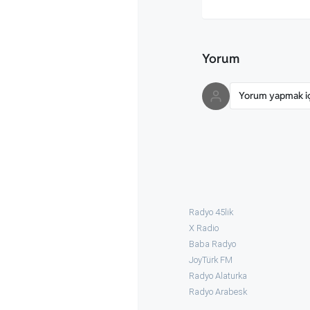
Yorum
Yorum yapmak içi
Radyo 45lik
X Radio
Baba Radyo
JoyTürk FM
Radyo Alaturka
Radyo Arabesk