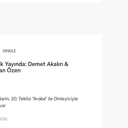
SINGLE
k Yayında: Demet Akalın &
an Özen
arin, 20. Teklisi “Araba” ile Dinleyiciyle
yor
2026