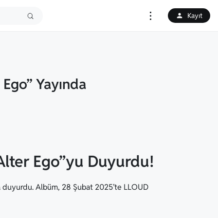
⋮
Kayıt
r Ego” Yayında
Alter Ego”yu Duyurdu!
na duyurdu. Albüm, 28 Şubat 2025’te LLOUD