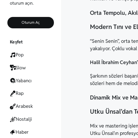
oturum açın.
Orta Tempolu, Akıl
Oturum Aç
Modern Tını ve El
“Senin Senin”, orta te
Keşfet
yakalıyor. Çoklu vokal
Pop
Halil İbrahim Ceyhan’
Slow
Şarkının sözleri başar
Yabancı
sözleri hem de melodis
Rap
Dinamik Mix ve Mast
Arabesk
Utku Ünsal’dan T
Nostalji
Mix ve mastering işlem
Haber
Utku Ünsal’ın profesyo