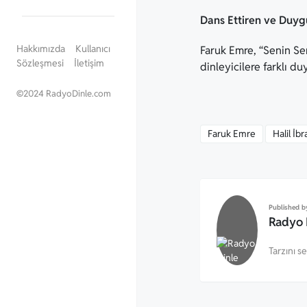
Dans Ettiren ve Duygu
Hakkımızda
Kullanıcı
Faruk Emre, “Senin Se
Sözleşmesi
İletişim
dinleyicilere farklı d
©
2024 RadyoDinle.com
Faruk Emre
Halil İ
Published b
Radyo 
Tarzını s