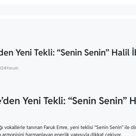
en Yeni Tekli: “Senin Senin” Halil
024
Yorum
’den Yeni Tekli: “Senin Senin” 
ğı vokallerle tanınan Faruk Emre, yeni teklisi “Senin Senin” ile d
p armonisini harmanlayan enerjik yapısıyla dikkat çekiyor.