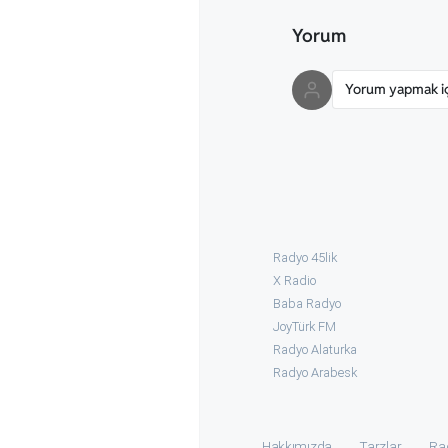
Yorum
Yorum yapmak içi
Radyo 45lik
X Radio
Baba Radyo
JoyTürk FM
Radyo Alaturka
Radyo Arabesk
Hakkımızda
Tarzlar
Ra