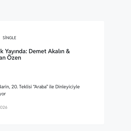
SINGLE
k Yayında: Demet Akalın &
an Özen
arin, 20. Teklisi “Araba” ile Dinleyiciyle
yor
2026