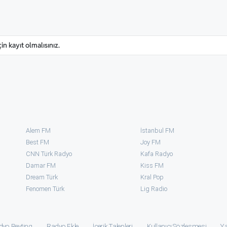
n kayıt olmalısınız.
Alem FM
İstanbul FM
Best FM
Joy FM
CNN Türk Radyo
Kafa Radyo
Damar FM
Kiss FM
Dream Türk
Kral Pop
Fenomen Türk
⁠Lig Radio
dyo Reyting
Radyo Ekle
İçerik Talepleri
Kullanıcı Sözleşmesi
Ya