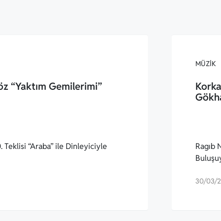
MÜZIK
öz “Yaktım Gemilerimi”
Korka
Gökh
 Teklisi “Araba” ile Dinleyiciyle
Ragıb N
Buluşu
30/03/