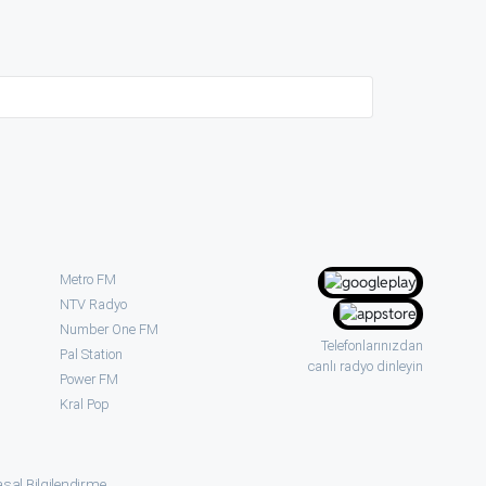
Metro FM
NTV Radyo
Number One FM
Telefonlarınızdan
Pal Station
canlı radyo dinleyin
Power FM
Kral Pop
sal Bilgilendirme