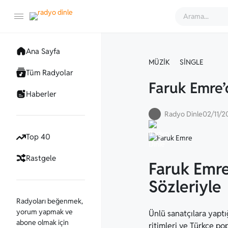
Ana Sayfa
MÜZIK
SINGLE
Tüm Radyolar
Faruk Emre’d
Haberler
Radyo Dinle
02/11/2
Top 40
Rastgele
Faruk Emre
Sözleriyle
Radyoları beğenmek,
yorum yapmak ve
Ünlü sanatçılara yaptı
abone olmak için
ritimleri ve Türkçe po