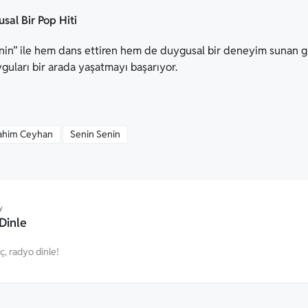
sal Bir Pop Hiti
nin” ile hem dans ettiren hem de duygusal bir deneyim sunan güç
uyguları bir arada yaşatmayı başarıyor.
brahim Ceyhan
Senin Senin
y
Dinle
eç, radyo dinle!