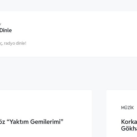
y
Dinle
eç, radyo dinle!
MÜZIK
öz “Yaktım Gemilerimi”
Korka
Gökh