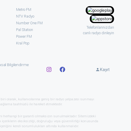
Metro FM
NTV Radyo
Number One FM
Telefonlarınızdan
Pal Station
canlı radyo dinleyin
Power FM
Kral Pop
sal Bilgilendirme
Kayıt
 biri olarak, kullanıcılarına geniş bir radyo yelpazesi sunmayı
sağlama taahhüdü ile hareket etmektedir.
mni herhangi bir garanti olmaksızın sunulmaktadır. Sitemizdeki
 içeriklerin eksiksizliği, doğruluğu veya güvenilirliği konusunda
çeriğini kendi sorumlulukları altında kullanmalıdır.