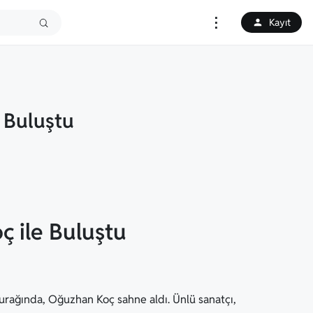
⋮
Kayıt
e Buluştu
ç ile Buluştu
durağında, Oğuzhan Koç sahne aldı. Ünlü sanatçı,