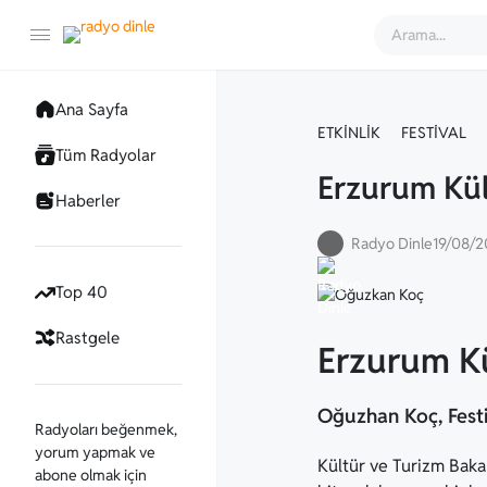
Ana Sayfa
ETKINLIK
FESTIVAL
Tüm Radyolar
Erzurum Kül
Haberler
Radyo Dinle
19/08/
Top 40
Rastgele
Erzurum Kü
Oğuzhan Koç, Festi
Radyoları beğenmek,
yorum yapmak ve
Kültür ve Turizm Bakan
abone olmak için