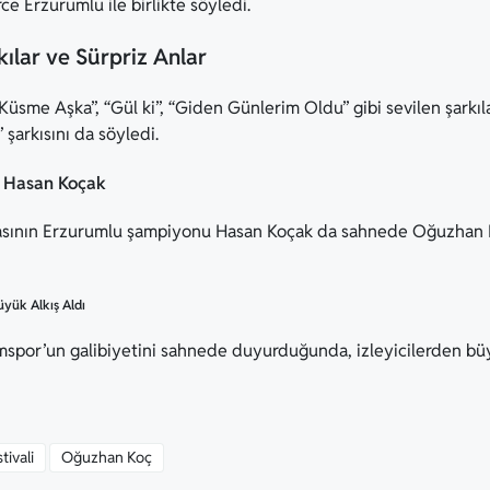
erce Erzurumlu ile birlikte söyledi.
ılar ve Sürpriz Anlar
üsme Aşka”, “Gül ki”, “Giden Günlerim Oldu” gibi sevilen şarkıl
şarkısını da söyledi.
 Hasan Koçak
asının Erzurumlu şampiyonu Hasan Koçak da sahnede Oğuzhan Ko
yük Alkış Aldı
por’un galibiyetini sahnede duyurduğunda, izleyicilerden büyü
tivali
Oğuzhan Koç