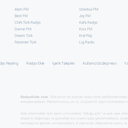
Alem FM
İstanbul FM
Best FM
Joy FM
CNN Türk Radyo
Kafa Radyo
Damar FM
Kiss FM
Dream Türk
Kral Pop
Fenomen Türk
⁠Lig Radio
dyo Reyting
Radyo Ekle
İçerik Talepleri
Kullanıcı Sözleşmesi
Ya
RadyoDinle.com
; Türkiye’nin en popüler radyo dinle platformlarından
amaçlamaktadır. Platformumuz, en iyi ve güvenilir yayın hizmetlerini 
Web sitemizdeki tüm içerik ve hizmetler, “olduğu gibi” ve açık veya zı
bilgilerin doğruluğu ve güncelliği için azami çaba göstermekteyiz, ancak
herhangi bir garanti vermemekteyiz. Kullanıcılar, RadyoDinle.com’u ve i