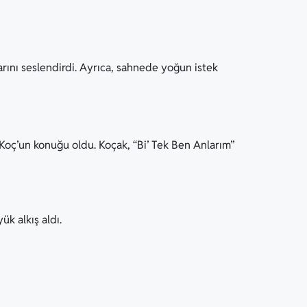
arını seslendirdi. Ayrıca, sahnede yoğun istek
ç’un konuğu oldu. Koçak, “Bi’ Tek Ben Anlarım”
k alkış aldı.