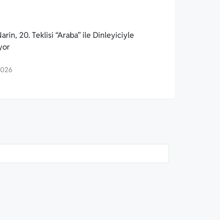
arin, 20. Teklisi “Araba” ile Dinleyiciyle
yor
2026