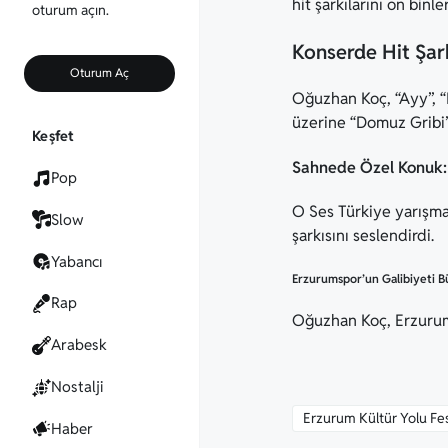
hit şarkılarını on binl
oturum açın.
Konserde Hit Şark
Oturum Aç
Oğuzhan Koç, “Ayy”, “K
üzerine “Domuz Gribi” 
Keşfet
Sahnede Özel Konuk:
Pop
O Ses Türkiye yarışm
Slow
şarkısını seslendirdi.
Yabancı
Erzurumspor’un Galibiyeti Bü
Rap
Oğuzhan Koç, Erzurums
Arabesk
Nostalji
Erzurum Kültür Yolu Fes
Haber