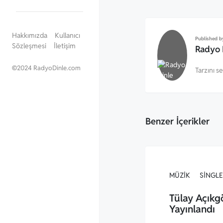
Hakkımızda
Kullanıcı
Published b
Sözleşmesi
İletişim
Radyo 
©
2024 RadyoDinle.com
Tarzını s
Benzer İçerikler
MÜZIK
SINGLE
Tülay Açıkg
Yayınlandı