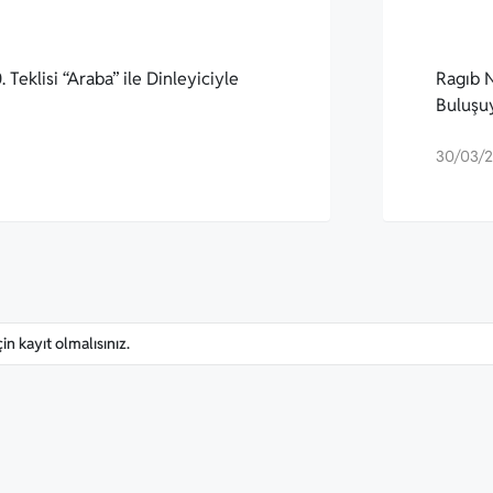
 Teklisi “Araba” ile Dinleyiciyle
Ragıb N
Buluşu
30/03/
n kayıt olmalısınız.