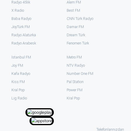
Radyo 45lik
Alem FM
X Radio
Best FM
Baba Radyo
CNN Türk Radyo
JoyTürk FM
Damar FM
Radyo Alaturka
Dream Türk
Radyo Arabesk
Fenomen Türk
İstanbul FM
Metro FM
Joy FM
NTV Radyo
Kafa Radyo
Number One FM
Kiss FM
Pal Station
Kral Pop
Power FM
⁠Lig Radio
Kral Pop
Telefonlarınızdan