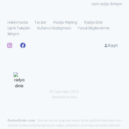
canlı radyo dinleyin
Hakkımızda
Tarzlar
Radyo Reyting
Radyo Ekle
İçerik Talepleri
Kullanıcı Sözleşmesi
Yasal Bilgilendirme
İletişim
Kayıt
© Copyright 2024.
RadyoDinle.com
RadyoDinle.com
; Türkiye’nin en popüler radyo dinle platformlarından biri
olarak, kullanıcılarına geniş bir radyo yelpazesi sunmayı amaçlamaktadır.