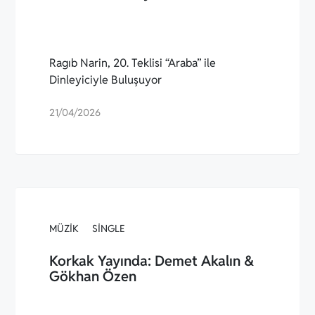
Ragıb Narin, 20. Teklisi “Araba” ile
Dinleyiciyle Buluşuyor
21/04/2026
MÜZIK
SINGLE
Korkak Yayında: Demet Akalın &
Gökhan Özen