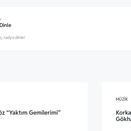
y
Dinle
eç, radyo dinle!
MÜZIK
öz “Yaktım Gemilerimi”
Korka
Gökh