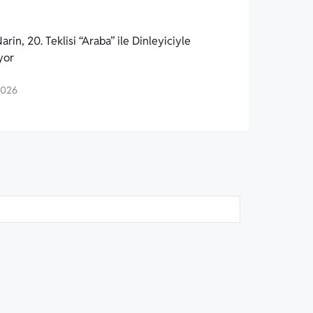
arin, 20. Teklisi “Araba” ile Dinleyiciyle
yor
2026