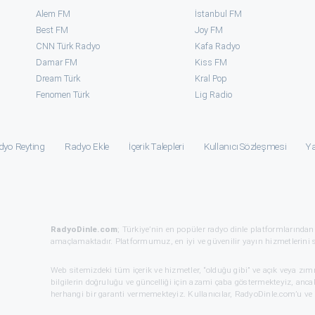
Alem FM
İstanbul FM
Best FM
Joy FM
CNN Türk Radyo
Kafa Radyo
Damar FM
Kiss FM
Dream Türk
Kral Pop
Fenomen Türk
⁠Lig Radio
dyo Reyting
Radyo Ekle
İçerik Talepleri
Kullanıcı Sözleşmesi
Ya
RadyoDinle.com
; Türkiye’nin en popüler radyo dinle platformlarından
amaçlamaktadır. Platformumuz, en iyi ve güvenilir yayın hizmetlerini 
Web sitemizdeki tüm içerik ve hizmetler, “olduğu gibi” ve açık veya zı
bilgilerin doğruluğu ve güncelliği için azami çaba göstermekteyiz, ancak
herhangi bir garanti vermemekteyiz. Kullanıcılar, RadyoDinle.com’u ve i