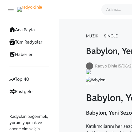
Ana Sayfa
MÜZIK
SINGLE
Tüm Radyolar
Babylon, Ye
Haberler
Radyo Dinle
15/08/
Top 40
Rastgele
Babylon, Y
Babylon, Yeni Sezo
Radyoları beğenmek,
yorum yapmak ve
Katılımcılarını her se
abone olmak için