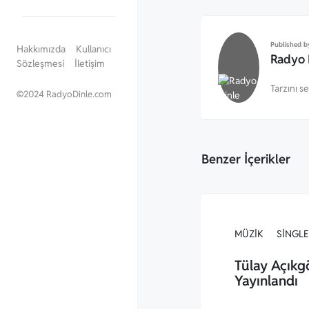
Published b
Hakkımızda
Kullanıcı
Radyo 
Sözleşmesi
İletişim
Tarzını s
©
2024 RadyoDinle.com
Benzer İçerikler
MÜZIK
SINGLE
Tülay Açıkg
Yayınlandı