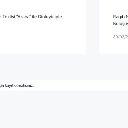
 Teklisi “Araba” ile Dinleyiciyle
Ragıb N
Buluşu
30/03/
n kayıt olmalısınız.