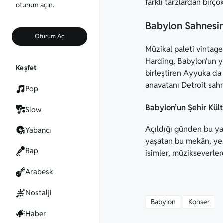
farklı tarzlardan birç
oturum açın.
Babylon Sahnesind
Oturum Aç
Müzikal paleti vintage
Harding, Babylon’un ye
Keşfet
birleştiren Ayyuka da 
anavatanı Detroit sah
Pop
Babylon’un Şehir Kült
Slow
Açıldığı günden bu ya
Yabancı
yaşatan bu mekân, ye
Rap
isimler, müzikseverle
Arabesk
Nostalji
Babylon
Konser
Haber