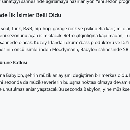
ok sanatçıyı sahnesinde ağırlamaya hazırlanıyor. Yeni sezon progr
e İlk İsimler Belli Oldu
 soul, funk, R&B, hip-hop, garage rock ve psikedelia karışımı ola
ni sezonunu açan isim olacak. Retro çılgınlığına kapılmadan, Tü
sahnede olacak. Kuzey İrlandalı drum’n’bass prodüktörü ve DJ’i 
nesinin öncü isimlerinden Moodymann, Babylon sahnesinde 28 E
ürüne Katkısı
na Babylon, şehrin müzik anlayışını değiştiren bir merkez oldu
ni sezonda da müzikseverlerin buluşma noktası olmaya devam e
re unutulmaz anlar yaşatacak.Bu sezonda Babylon, yine müziksev