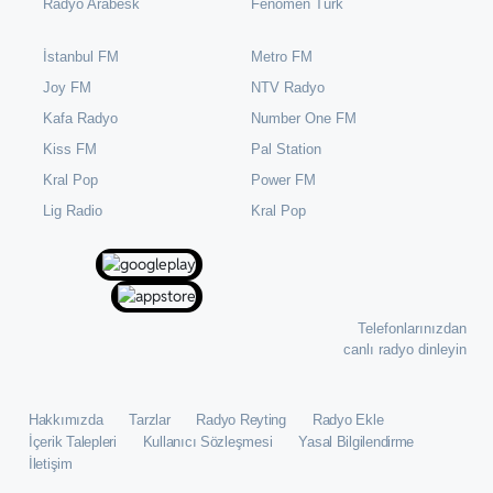
Radyo Arabesk
Fenomen Türk
İstanbul FM
Metro FM
Joy FM
NTV Radyo
Kafa Radyo
Number One FM
Kiss FM
Pal Station
Kral Pop
Power FM
⁠Lig Radio
Kral Pop
Telefonlarınızdan
canlı radyo dinleyin
Hakkımızda
Tarzlar
Radyo Reyting
Radyo Ekle
İçerik Talepleri
Kullanıcı Sözleşmesi
Yasal Bilgilendirme
İletişim