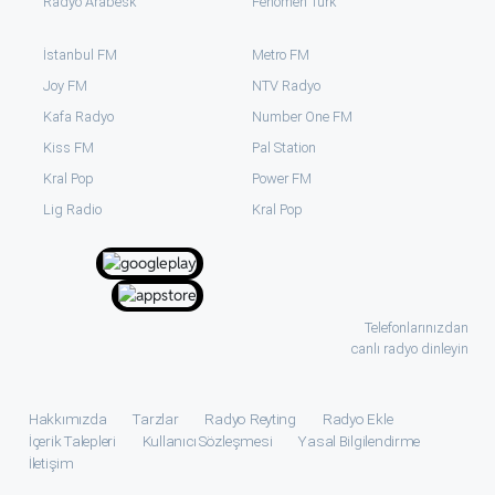
Radyo Arabesk
Fenomen Türk
İstanbul FM
Metro FM
Joy FM
NTV Radyo
Kafa Radyo
Number One FM
Kiss FM
Pal Station
Kral Pop
Power FM
⁠Lig Radio
Kral Pop
Telefonlarınızdan
canlı radyo dinleyin
Hakkımızda
Tarzlar
Radyo Reyting
Radyo Ekle
İçerik Talepleri
Kullanıcı Sözleşmesi
Yasal Bilgilendirme
İletişim