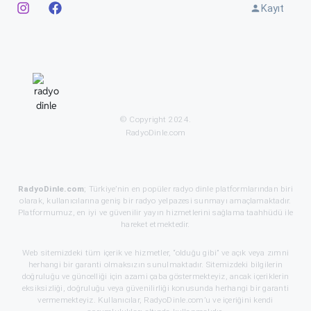
Kayıt
© Copyright 2024.
RadyoDinle.com
RadyoDinle.com
; Türkiye’nin en popüler radyo dinle platformlarından biri
olarak, kullanıcılarına geniş bir radyo yelpazesi sunmayı amaçlamaktadır.
Platformumuz, en iyi ve güvenilir yayın hizmetlerini sağlama taahhüdü ile
hareket etmektedir.
Web sitemizdeki tüm içerik ve hizmetler, “olduğu gibi” ve açık veya zımni
herhangi bir garanti olmaksızın sunulmaktadır. Sitemizdeki bilgilerin
doğruluğu ve güncelliği için azami çaba göstermekteyiz, ancak içeriklerin
eksiksizliği, doğruluğu veya güvenilirliği konusunda herhangi bir garanti
vermemekteyiz. Kullanıcılar, RadyoDinle.com’u ve içeriğini kendi