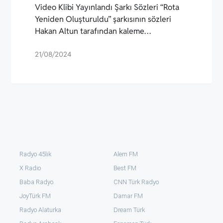
Video Klibi Yayınlandı Şarkı Sözleri “Rota
Yeniden Oluşturuldu” şarkısının sözleri
Hakan Altun tarafından kaleme…
21/08/2024
Radyo 45lik
Alem FM
X Radio
Best FM
Baba Radyo
CNN Türk Radyo
JoyTürk FM
Damar FM
Radyo Alaturka
Dream Türk