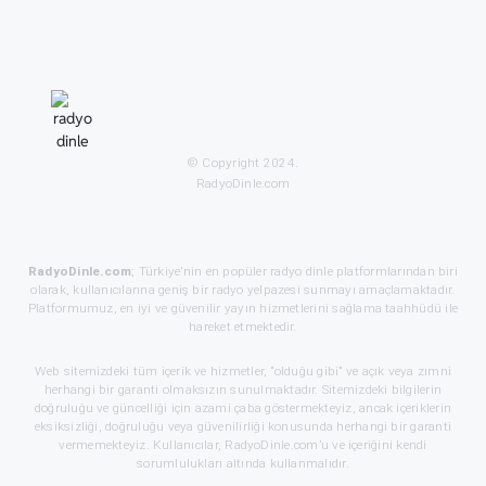
© Copyright 2024.
RadyoDinle.com
RadyoDinle.com
; Türkiye’nin en popüler radyo dinle platformlarından biri
olarak, kullanıcılarına geniş bir radyo yelpazesi sunmayı amaçlamaktadır.
Platformumuz, en iyi ve güvenilir yayın hizmetlerini sağlama taahhüdü ile
hareket etmektedir.
Web sitemizdeki tüm içerik ve hizmetler, “olduğu gibi” ve açık veya zımni
herhangi bir garanti olmaksızın sunulmaktadır. Sitemizdeki bilgilerin
doğruluğu ve güncelliği için azami çaba göstermekteyiz, ancak içeriklerin
eksiksizliği, doğruluğu veya güvenilirliği konusunda herhangi bir garanti
vermemekteyiz. Kullanıcılar, RadyoDinle.com’u ve içeriğini kendi
sorumlulukları altında kullanmalıdır.