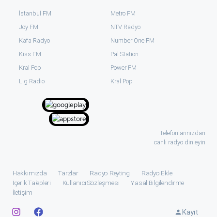
İstanbul FM
Metro FM
Joy FM
NTV Radyo
Kafa Radyo
Number One FM
Kiss FM
Pal Station
Kral Pop
Power FM
⁠Lig Radio
Kral Pop
Telefonlarınızdan
canlı radyo dinleyin
Hakkımızda
Tarzlar
Radyo Reyting
Radyo Ekle
İçerik Talepleri
Kullanıcı Sözleşmesi
Yasal Bilgilendirme
İletişim
Kayıt