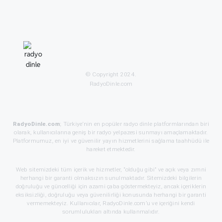
© Copyright 2024.
RadyoDinle.com
RadyoDinle.com
; Türkiye’nin en popüler radyo dinle platformlarından biri
olarak, kullanıcılarına geniş bir radyo yelpazesi sunmayı amaçlamaktadır.
Platformumuz, en iyi ve güvenilir yayın hizmetlerini sağlama taahhüdü ile
hareket etmektedir.
Web sitemizdeki tüm içerik ve hizmetler, “olduğu gibi” ve açık veya zımni
herhangi bir garanti olmaksızın sunulmaktadır. Sitemizdeki bilgilerin
doğruluğu ve güncelliği için azami çaba göstermekteyiz, ancak içeriklerin
eksiksizliği, doğruluğu veya güvenilirliği konusunda herhangi bir garanti
vermemekteyiz. Kullanıcılar, RadyoDinle.com’u ve içeriğini kendi
sorumlulukları altında kullanmalıdır.