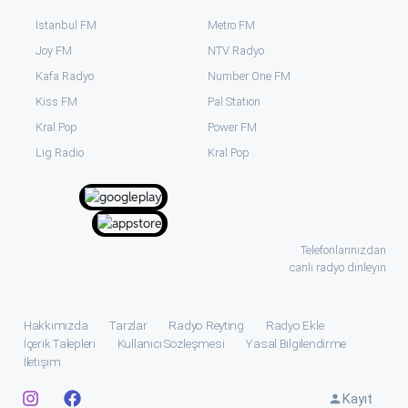
İstanbul FM
Metro FM
Joy FM
NTV Radyo
Kafa Radyo
Number One FM
Kiss FM
Pal Station
Kral Pop
Power FM
⁠Lig Radio
Kral Pop
Telefonlarınızdan
canlı radyo dinleyin
Hakkımızda
Tarzlar
Radyo Reyting
Radyo Ekle
İçerik Talepleri
Kullanıcı Sözleşmesi
Yasal Bilgilendirme
İletişim
Kayıt