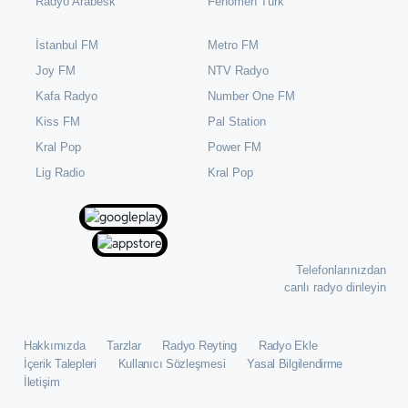
Radyo Arabesk
Fenomen Türk
İstanbul FM
Metro FM
Joy FM
NTV Radyo
Kafa Radyo
Number One FM
Kiss FM
Pal Station
Kral Pop
Power FM
⁠Lig Radio
Kral Pop
Telefonlarınızdan
canlı radyo dinleyin
Hakkımızda
Tarzlar
Radyo Reyting
Radyo Ekle
İçerik Talepleri
Kullanıcı Sözleşmesi
Yasal Bilgilendirme
İletişim