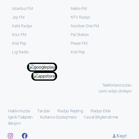
İstanbul FM
Metro FM
Joy FM
NTV Radyo
Kafa Radyo
Number One FM
Kiss FM
Pal Station
Kral Pop
Power FM
⁠Lig Radio
Kral Pop
Telefonlarınızdan
canlı radyo dinleyin
Hakkımızda
Tarzlar
Radyo Reyting
Radyo Ekle
İçerik Talepleri
Kullanıcı Sözleşmesi
Yasal Bilgilendirme
İletişim
Kayıt