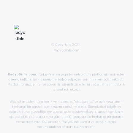
© Copyright 2024.
RadyoDinle.com
RadyoDinle.com
; Türkiye’nin en popüler radyo dinle platformlarından biri
olarak, kullanıcılarına geniş bir radyo yelpazesi sunmayı amaçlamaktadır.
Platformumuz, en iyi ve güvenilir yayın hizmetlerini sağlama taahhüdü ile
hareket etmektedir.
Web sitemizdeki tüm içerik ve hizmetler, “olduğu gibi” ve açık veya zımni
herhangi bir garanti olmaksızın sunulmaktadır. Sitemizdeki bilgilerin
doğruluğu ve güncelliği için azami çaba göstermekteyiz, ancak içeriklerin
eksiksizliği, doğruluğu veya güvenilirliği konusunda herhangi bir garanti
vermemekteyiz. Kullanıcılar, RadyoDinle.com’u ve içeriğini kendi
sorumlulukları altında kullanmalıdır.