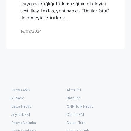
Duygusal Çığlığı Türk müziğinin etkileyici
sesi İlkay Toktaş, yeni parçası “Deliler Gibi”
ile dinleyicilerini kırık…
16/09/2024
Radyo 45lik
Alem FM
X Radio
Best FM
Baba Radyo
CNN Türk Radyo
JoyTürk FM
Damar FM
Radyo Alaturka
Dream Türk
Radyo Arabesk
Fenomen Türk