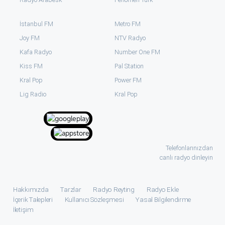
İstanbul FM
Metro FM
Joy FM
NTV Radyo
Kafa Radyo
Number One FM
Kiss FM
Pal Station
Kral Pop
Power FM
⁠Lig Radio
Kral Pop
Telefonlarınızdan
canlı radyo dinleyin
Hakkımızda
Tarzlar
Radyo Reyting
Radyo Ekle
İçerik Talepleri
Kullanıcı Sözleşmesi
Yasal Bilgilendirme
İletişim