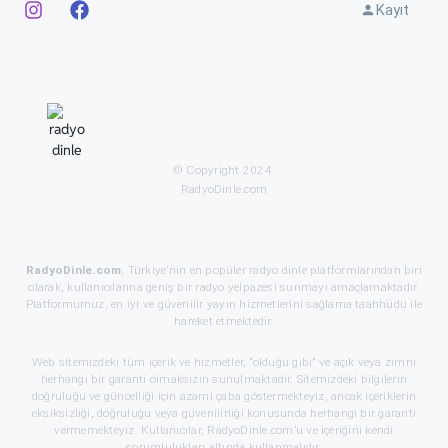
Kayıt
© Copyright 2024.
RadyoDinle.com
RadyoDinle.com
; Türkiye’nin en popüler radyo dinle platformlarından biri
olarak, kullanıcılarına geniş bir radyo yelpazesi sunmayı amaçlamaktadır.
Platformumuz, en iyi ve güvenilir yayın hizmetlerini sağlama taahhüdü ile
hareket etmektedir.
Web sitemizdeki tüm içerik ve hizmetler, “olduğu gibi” ve açık veya zımni
herhangi bir garanti olmaksızın sunulmaktadır. Sitemizdeki bilgilerin
doğruluğu ve güncelliği için azami çaba göstermekteyiz, ancak içeriklerin
eksiksizliği, doğruluğu veya güvenilirliği konusunda herhangi bir garanti
vermemekteyiz. Kullanıcılar, RadyoDinle.com’u ve içeriğini kendi
sorumlulukları altında kullanmalıdır.