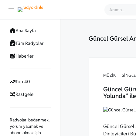
Ana Sayfa
Güncel Gürsel Ar
Tüm Radyolar
Haberler
MÜZIK
SINGLE
Top 40
Güncel Gürs
Rastgele
Yolunda” ile
Radyoları beğenmek,
Güncel Gürsel A
yorum yapmak ve
abone olmak için
Dinleyicileri 