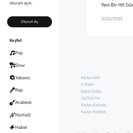
oturum açın.
Yeni Bir Hit G
12/02/2025
Oturum Aç
Keşfet
Pop
Slow
Yabancı
Radyo 45lik
X Radio
Rap
Baba Radyo
JoyTürk FM
Arabesk
Radyo Alaturka
Radyo Arabesk
Nostalji
Haber