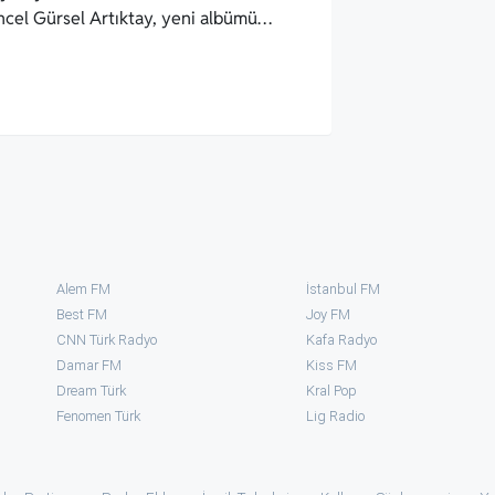
üncel Gürsel Artıktay, yeni albümü…
Alem FM
İstanbul FM
Best FM
Joy FM
CNN Türk Radyo
Kafa Radyo
Damar FM
Kiss FM
Dream Türk
Kral Pop
Fenomen Türk
⁠Lig Radio