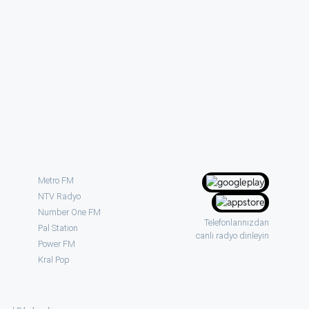
Metro FM
NTV Radyo
Number One FM
Telefonlarınızdan
Pal Station
canlı radyo dinleyin
Power FM
Kral Pop