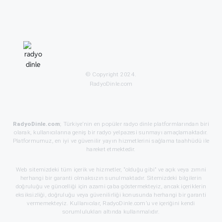
© Copyright 2024.
RadyoDinle.com
RadyoDinle.com
; Türkiye’nin en popüler radyo dinle platformlarından biri
olarak, kullanıcılarına geniş bir radyo yelpazesi sunmayı amaçlamaktadır.
Platformumuz, en iyi ve güvenilir yayın hizmetlerini sağlama taahhüdü ile
hareket etmektedir.
Web sitemizdeki tüm içerik ve hizmetler, “olduğu gibi” ve açık veya zımni
herhangi bir garanti olmaksızın sunulmaktadır. Sitemizdeki bilgilerin
doğruluğu ve güncelliği için azami çaba göstermekteyiz, ancak içeriklerin
eksiksizliği, doğruluğu veya güvenilirliği konusunda herhangi bir garanti
vermemekteyiz. Kullanıcılar, RadyoDinle.com’u ve içeriğini kendi
sorumlulukları altında kullanmalıdır.