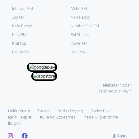
İstanbul FM
Metro FM
Joy FM
NTV Radyo
Kafa Radyo
Number One FM
Kiss FM
Pal Station
Kral Pop
Power FM
⁠Lig Radio
Kral Pop
Telefonlarınızdan
canlı radyo dinleyin
Hakkımızda
Tarzlar
Radyo Reyting
Radyo Ekle
İçerik Talepleri
Kullanıcı Sözleşmesi
Yasal Bilgilendirme
İletişim
Kayıt