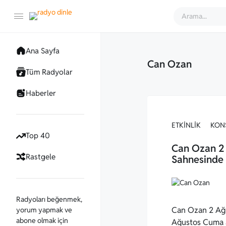
Ana Sayfa
Can Ozan
Tüm Radyolar
Haberler
ETKINLIK
KON
Top 40
Can Ozan 2
Rastgele
Sahnesinde
Radyoları beğenmek,
Can Ozan 2 Ağ
yorum yapmak ve
abone olmak için
Ağustos Cuma a