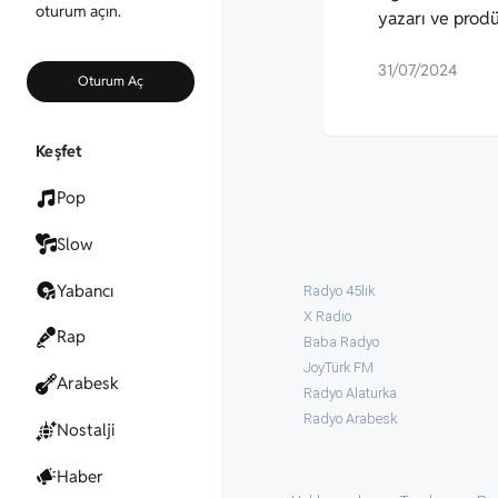
oturum açın.
yazarı ve prod
31/07/2024
Oturum Aç
Keşfet
Pop
Slow
Yabancı
Radyo 45lik
X Radio
Rap
Baba Radyo
JoyTürk FM
Arabesk
Radyo Alaturka
Radyo Arabesk
Nostalji
Haber