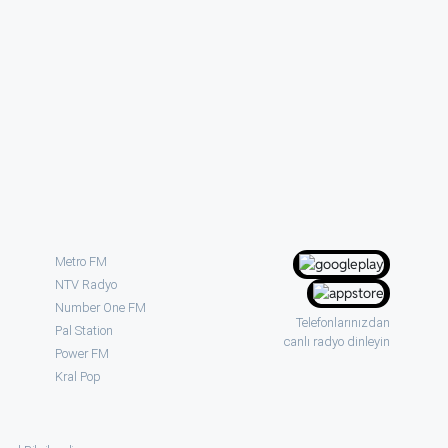
Metro FM
NTV Radyo
Number One FM
Telefonlarınızdan
Pal Station
canlı radyo dinleyin
Power FM
Kral Pop