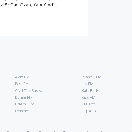
üktör Can Ozan, Yapı Kredi…
Alem FM
İstanbul FM
Best FM
Joy FM
CNN Türk Radyo
Kafa Radyo
Damar FM
Kiss FM
Dream Türk
Kral Pop
Fenomen Türk
⁠Lig Radio