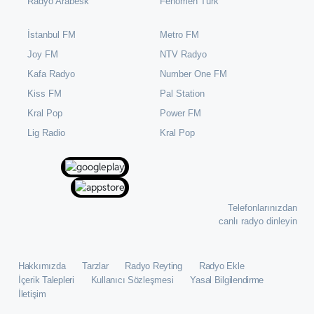
Radyo Arabesk
Fenomen Türk
İstanbul FM
Metro FM
Joy FM
NTV Radyo
Kafa Radyo
Number One FM
Kiss FM
Pal Station
Kral Pop
Power FM
⁠Lig Radio
Kral Pop
Telefonlarınızdan
canlı radyo dinleyin
Hakkımızda
Tarzlar
Radyo Reyting
Radyo Ekle
İçerik Talepleri
Kullanıcı Sözleşmesi
Yasal Bilgilendirme
İletişim