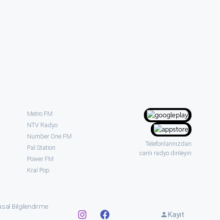
Metro FM
NTV Radyo
Number One FM
Telefonlarınızdan
Pal Station
canlı radyo dinleyin
Power FM
Kral Pop
sal Bilgilendirme
Kayıt