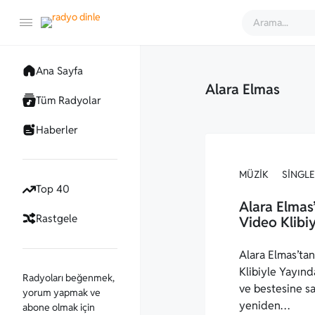
Ana Sayfa
Alara Elmas
Tüm Radyolar
Haberler
MÜZIK
SINGLE
Top 40
Alara Elmas’
Rastgele
Video Klibi
Alara Elmas’tan
Klibiyle Yayın
Radyoları beğenmek,
ve bestesine sah
yorum yapmak ve
yeniden…
abone olmak için