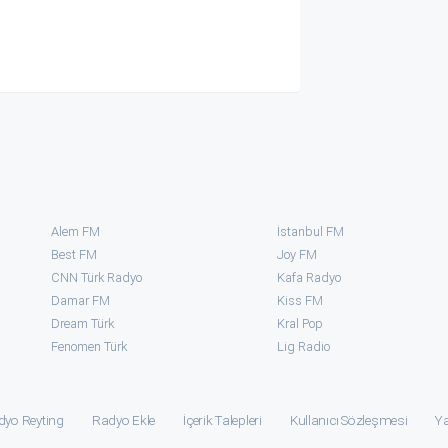
Alem FM
İstanbul FM
Best FM
Joy FM
CNN Türk Radyo
Kafa Radyo
Damar FM
Kiss FM
Dream Türk
Kral Pop
Fenomen Türk
⁠Lig Radio
dyo Reyting
Radyo Ekle
İçerik Talepleri
Kullanıcı Sözleşmesi
Ya