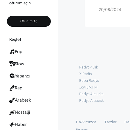
oturum açın.
20/08/2024
Oturum Aç
Keşfet
Pop
Slow
Radyo 45lik
X Radio
Yabancı
Baba Radyo
JoyTürk FM
Rap
Radyo Alaturka
Arabesk
Radyo Arabesk
Nostalji
Hakkımızda
Tarzlar
Ra
Haber