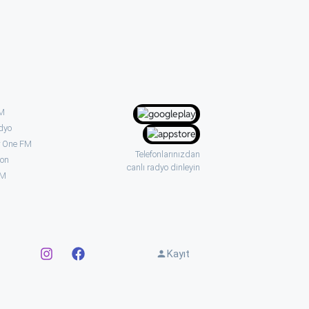
FM
dyo
 One FM
Telefonlarınızdan
ion
canlı radyo dinleyin
FM
p
Kayıt