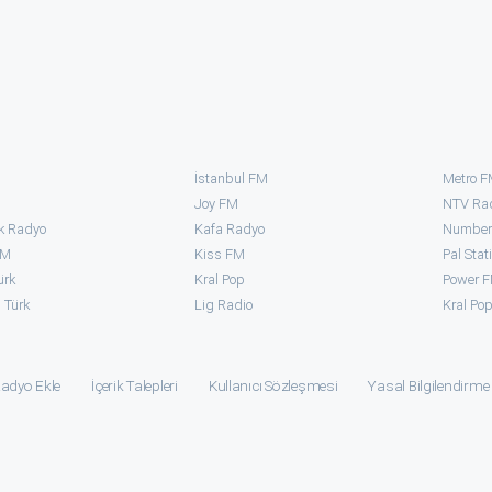
İstanbul FM
Metro 
Joy FM
NTV Ra
k Radyo
Kafa Radyo
Number
FM
Kiss FM
Pal Stat
ürk
Kral Pop
Power 
 Türk
⁠Lig Radio
Kral Po
adyo Ekle
İçerik Talepleri
Kullanıcı Sözleşmesi
Yasal Bilgilendirme