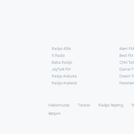
Radyo 45lik
Alem FM
X Radio
Best FM
Baba Radyo
CNN Tür
JoyTürk FM
Damar 
Radyo Alaturka
Dream T
Radyo Arabesk
Fenomen
Hakkımızda
Tarzlar
Radyo Reyting
R
İletişim